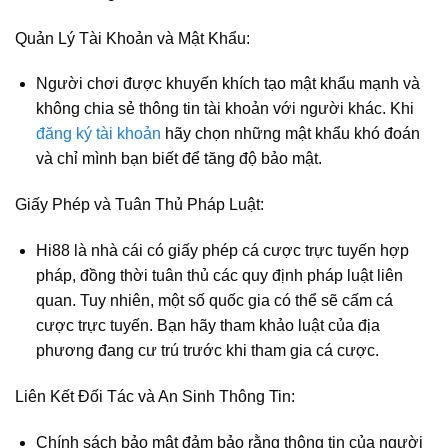
Quản Lý Tài Khoản và Mật Khẩu:
Người chơi được khuyến khích tạo mật khẩu mạnh và
không chia sẻ thông tin tài khoản với người khác. Khi
đăng ký tài khoản
hãy chọn những mật khẩu khó đoán
và chỉ mình bạn biết để tăng độ bảo mật.
Giấy Phép và Tuân Thủ Pháp Luật:
Hi88 là nhà cái có giấy phép cá cược trực tuyến hợp
pháp, đồng thời tuân thủ các quy định pháp luật liên
quan. Tuy nhiên, một số quốc gia có thể sẽ cấm cá
cược trực tuyến. Bạn hãy tham khảo luật của địa
phương đang cư trú trước khi tham gia cá cược.
Liên Kết Đối Tác và An Sinh Thông Tin:
Chính sách bảo mật đảm bảo rằng thông tin của người