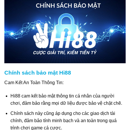
Chính sách bảo mật Hi88
Cam Kết An Toàn Thông Tin:
Hi88 cam kết bảo mật thông tin cá nhân của người
chơi, đảm bảo rằng mọi dữ liệu được bảo vệ chặt chẽ.
Chính sách này cũng áp dụng cho các giao dịch tài
chính, đảm bảo tính minh bạch và an toàn trong quá
trình chơi game cá cược.