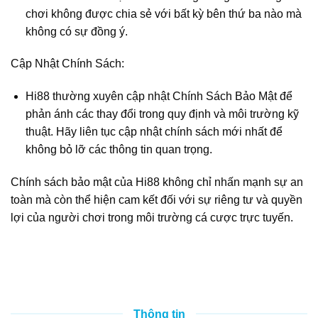
chơi không được chia sẻ với bất kỳ bên thứ ba nào mà
không có sự đồng ý.
Cập Nhật Chính Sách:
Hi88 thường xuyên cập nhật Chính Sách Bảo Mật để
phản ánh các thay đổi trong quy định và môi trường kỹ
thuật. Hãy liên tục cập nhật chính sách mới nhất để
không bỏ lỡ các thông tin quan trọng.
Chính sách bảo mật của Hi88 không chỉ nhấn mạnh sự an
toàn mà còn thể hiện cam kết đối với sự riêng tư và quyền
lợi của người chơi trong môi trường cá cược trực tuyến.
Thông tin