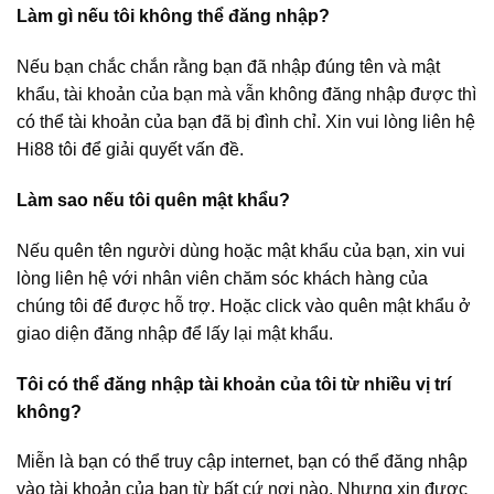
Làm gì nếu tôi không thể đăng nhập?
Nếu bạn chắc chắn rằng bạn đã nhập đúng tên và mật
khẩu, tài khoản của bạn mà vẫn không đăng nhập được thì
có thể tài khoản của bạn đã bị đình chỉ. Xin vui lòng liên hệ
Hi88 tôi để giải quyết vấn đề.
Làm sao nếu tôi quên mật khẩu?
Nếu quên tên người dùng hoặc mật khẩu của bạn, xin vui
lòng liên hệ với nhân viên chăm sóc khách hàng của
chúng tôi để được hỗ trợ. Hoặc click vào quên mật khẩu ở
giao diện đăng nhập để lấy lại mật khẩu.
Tôi có thể đăng nhập tài khoản của tôi từ nhiều vị trí
không?
Miễn là bạn có thể truy cập internet, bạn có thể đăng nhập
vào tài khoản của bạn từ bất cứ nơi nào. Nhưng xin được