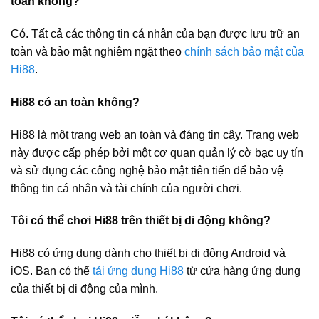
toàn không?
Có. Tất cả các thông tin cá nhân của bạn được lưu trữ an
toàn và bảo mật nghiêm ngặt theo
chính sách bảo mật của
Hi88
.
Hi88 có an toàn không?
Hi88 là một trang web an toàn và đáng tin cậy. Trang web
này được cấp phép bởi một cơ quan quản lý cờ bạc uy tín
và sử dụng các công nghệ bảo mật tiên tiến để bảo vệ
thông tin cá nhân và tài chính của người chơi.
Tôi có thể chơi Hi88 trên thiết bị di động không?
Hi88 có ứng dụng dành cho thiết bị di động Android và
iOS. Bạn có thể
tải ứng dụng Hi88
từ cửa hàng ứng dụng
của thiết bị di động của mình.