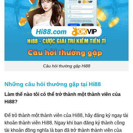
Câu hỏi thường gặp Hi88
Những câu hỏi thường gặp tại Hi88
Làm thế nào tôi có thể trở thành một thành viên của
Hi88?
Để trỏ thành một thành viên của Hi88, hãy đăng ký ngay tài
khoản thành viên Hi88. Ngay khi bạn đăng ký thành công
tài khoản đồng nghĩa là bạn đã trở thành thành viên của