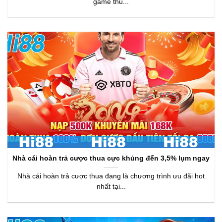
game thủ...
Nhà cái hoàn trả cược thua cực khủng đến 3,5% lụm ngay
Nhà cái hoàn trả cược thua đang là chương trình ưu đãi hot
nhất tại...