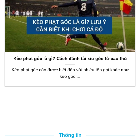
Kèo phạt góc là gì? Cách đánh tài xỉu góc từ cao thủ
Kèo phạt góc còn được biết đến với nhiều tên gọi khác như
kèo góc,...
Thông tin