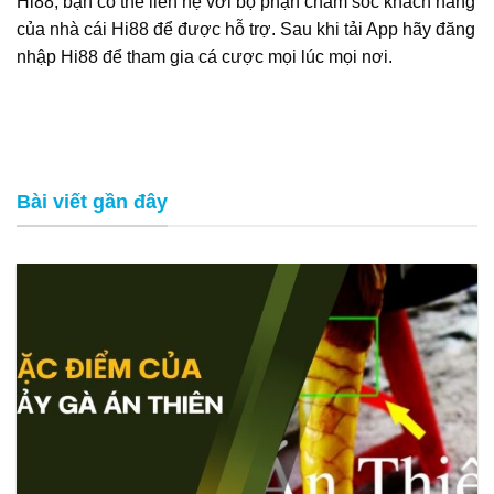
Hi88, bạn có thể liên hệ với bộ phận chăm sóc khách hàng
của nhà cái Hi88 để được hỗ trợ. Sau khi tải App hãy đăng
nhập Hi88 để tham gia cá cược mọi lúc mọi nơi.
Bài viết gần đây