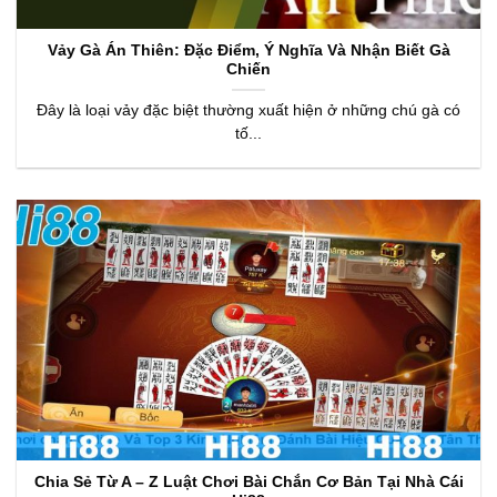
Vảy Gà Án Thiên: Đặc Điểm, Ý Nghĩa Và Nhận Biết Gà
Chiến
Đây là loại vảy đặc biệt thường xuất hiện ở những chú gà có
tố...
Chia Sẻ Từ A – Z Luật Chơi Bài Chắn Cơ Bản Tại Nhà Cái