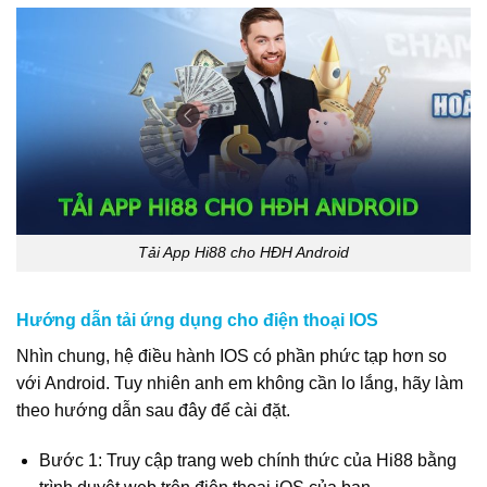
Tải App Hi88 cho HĐH Android
Hướng dẫn tải ứng dụng cho điện thoại IOS
Nhìn chung, hệ điều hành IOS có phần phức tạp hơn so
với Android. Tuy nhiên anh em không cần lo lắng, hãy làm
theo hướng dẫn sau đây để cài đặt.
Bước 1: Truy cập trang web chính thức của Hi88 bằng