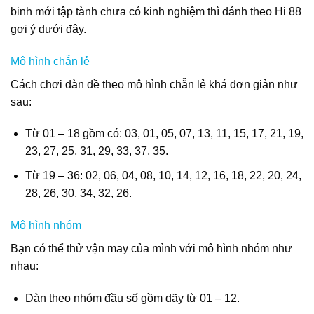
binh mới tập tành chưa có kinh nghiệm thì đánh theo Hi 88
gợi ý dưới đây.
Mô hình chẵn lẻ
Cách chơi dàn đề theo mô hình chẵn lẻ khá đơn giản như
sau:
Từ 01 – 18 gồm có: 03, 01, 05, 07, 13, 11, 15, 17, 21, 19,
23, 27, 25, 31, 29, 33, 37, 35.
Từ 19 – 36: 02, 06, 04, 08, 10, 14, 12, 16, 18, 22, 20, 24,
28, 26, 30, 34, 32, 26.
Mô hình nhóm
Bạn có thể thử vận may của mình với mô hình nhóm như
nhau:
Dàn theo nhóm đầu số gồm dãy từ 01 – 12.