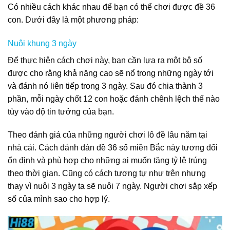
Có nhiều cách khác nhau để bạn có thể chơi được đề 36
con. Dưới đây là một phương pháp:
Nuôi khung 3 ngày
Để thực hiện cách chơi này, bạn cần lựa ra một bộ số
được cho rằng khả năng cao sẽ nổ trong những ngày tới
và đánh nó liên tiếp trong 3 ngày. Sau đó chia thành 3
phần, mỗi ngày chốt 12 con hoặc đánh chênh lệch thế nào
tùy vào độ tin tưởng của bạn.
Theo đánh giá của những người chơi lô đề lâu năm tại
nhà cái. Cách đánh dàn đề 36 số miền Bắc này tương đối
ổn định và phù hợp cho những ai muốn tăng tỷ lệ trúng
theo thời gian. Cũng có cách tương tự như trên nhưng
thay vì nuôi 3 ngày ta sẽ nuôi 7 ngày. Người chơi sắp xếp
số của mình sao cho hợp lý.