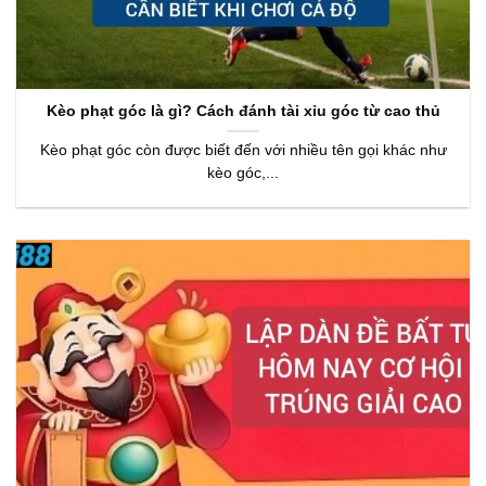
Kèo phạt góc là gì? Cách đánh tài xỉu góc từ cao thủ
Kèo phạt góc còn được biết đến với nhiều tên gọi khác như
kèo góc,...