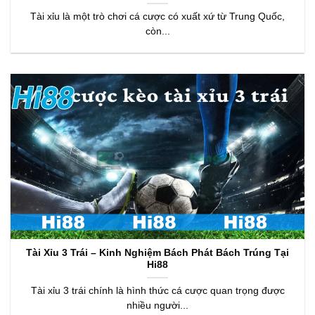
Tài xỉu là một trò chơi cá cược có xuất xứ từ Trung Quốc,
còn...
Tài Xỉu 3 Trái – Kinh Nghiệm Bách Phát Bách Trúng Tại
Hi88
Tài xỉu 3 trái chính là hình thức cá cược quan trọng được
nhiều người...