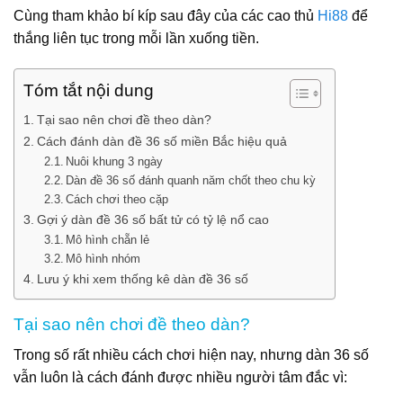
Cùng tham khảo bí kíp sau đây của các cao thủ
Hi88
để
thắng liên tục trong mỗi lần xuống tiền.
Tóm tắt nội dung
Tại sao nên chơi đề theo dàn?
Cách đánh dàn đề 36 số miền Bắc hiệu quả
Nuôi khung 3 ngày
Dàn đề 36 số đánh quanh năm chốt theo chu kỳ
Cách chơi theo cặp
Gợi ý dàn đề 36 số bất tử có tỷ lệ nổ cao
Mô hình chẵn lẻ
Mô hình nhóm
Lưu ý khi xem thống kê dàn đề 36 số
Tại sao nên chơi đề theo dàn?
Trong số rất nhiều cách chơi hiện nay, nhưng dàn 36 số
vẫn luôn là cách đánh được nhiều người tâm đắc vì: