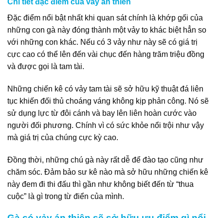
Chi tiết đặc điểm của vảy án thiên
Đặc điểm nổi bật nhất khi quan sát chính là khớp gối của
những con gà này đóng thành một vảy to khác biệt hẳn so
với những con khác. Nếu có 3 vảy như này sẽ có giá trị
cực cao có thể lên đến vài chục đến hàng trăm triệu đồng
và được gọi là tam tài.
Những chiến kê có vảy tam tài sẽ sở hữu kỹ thuật đá liên
tục khiến đối thủ choáng váng không kịp phản công. Nó sẽ
sử dụng lực từ đôi cánh và bay lên liên hoàn cước vào
người đối phương. Chính vì có sức khỏe nổi trội như vậy
mà giá trị của chúng cực kỳ cao.
Đồng thời, những chú gà này rất dễ để đào tạo cũng như
chăm sóc. Đảm bảo sư kê nào mà sở hữu những chiến kê
này đem đi thi đấu thì gần như không biết đến từ “thua
cuộc” là gì trong từ điển của mình.
Gà có vảy án thiên sẽ sở hữu ưu điểm gì nổi