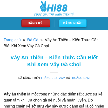
Chuyển
đến
nội
dung
ĐĂNG KÝ
ĐĂNG NHẬP
Trang chủ
»
Đá Gà
»
Vảy Án Thiên – Kiến Thức Cần
Biết Khi Xem Vảy Gà Chọi
Vảy Án Thiên – Kiến Thức Cần Biết
Khi Xem Vảy Gà Chọi
ĐÃ ĐĂNG TRÊN
THÁNG 6 17, 2024
BỞI
HOÀNG NAM
Vảy án thiên
là một trong những đặc điểm rất được sư kê
quan tâm khi lựa chọn gà để nuôi và huấn luyện. Do
những chiến kê sở hữu vảy này được đánh giá là có nhiều