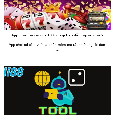
App chơi tài xỉu của Hi88 có gì hấp dẫn người chơi?
App chơi tài xỉu uy tín là phần mềm mà rất nhiều người đam
mê...