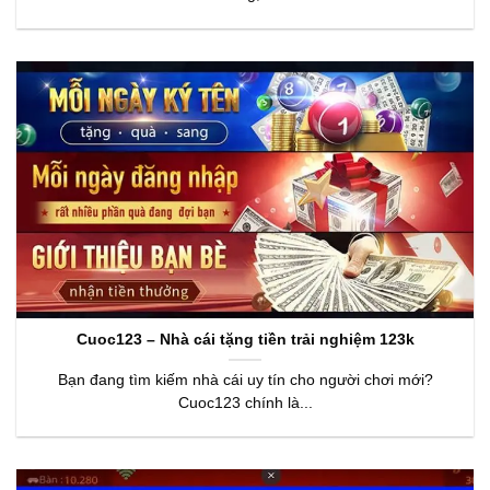
Cuoc123 – Nhà cái tặng tiền trải nghiệm 123k
Bạn đang tìm kiếm nhà cái uy tín cho người chơi mới?
Cuoc123 chính là...