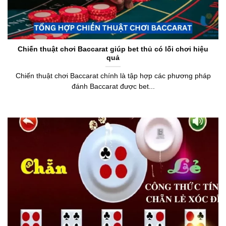
Chiến thuật chơi Baccarat giúp bet thủ có lối chơi hiệu
quả
Chiến thuật chơi Baccarat chính là tập hợp các phương pháp
đánh Baccarat được bet...