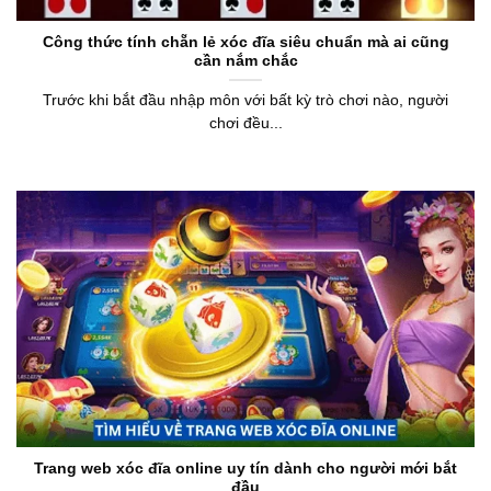
Công thức tính chẵn lẻ xóc đĩa siêu chuẩn mà ai cũng
cần nắm chắc
Trước khi bắt đầu nhập môn với bất kỳ trò chơi nào, người
chơi đều...
Trang web xóc đĩa online uy tín dành cho người mới bắt
đầu