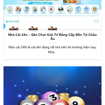
Nhà Cái 24n – Sân Chơi Giải Trí Đẳng Cấp Đến Từ Châu
Âu
Nhà cái 24N là cái tên đang rất hot trên thị trường hiện nay.
Nhà...