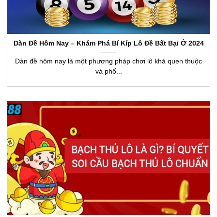
Dàn Đề Hôm Nay – Khám Phá Bí Kíp Lô Đề Bất Bại Ở 2024
Dàn đề hôm nay là một phương pháp chơi lô khá quen thuộc
và phổ...