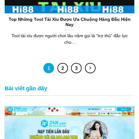
Top Những Tool Tài Xỉu Được Ưa Chuộng Hàng Đầu Hiện
Nay
Tool tài xỉu được người chơi lâu năm gọi là “trợ thủ” đắc lực
cho...
1
2
3
Bài viết gần đây