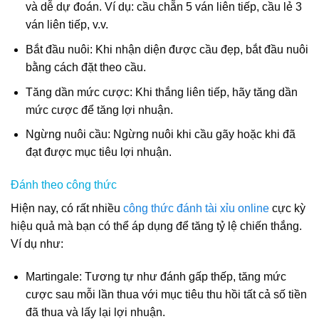
và dễ dự đoán. Ví dụ: cầu chẵn 5 ván liên tiếp, cầu lẻ 3
ván liên tiếp, v.v.
Bắt đầu nuôi: Khi nhận diện được cầu đẹp, bắt đầu nuôi
bằng cách đặt theo cầu.
Tăng dần mức cược: Khi thắng liên tiếp, hãy tăng dần
mức cược để tăng lợi nhuận.
Ngừng nuôi cầu: Ngừng nuôi khi cầu gãy hoặc khi đã
đạt được mục tiêu lợi nhuận.
Đánh theo công thức
Hiện nay, có rất nhiều
công thức đánh tài xỉu online
cực kỳ
hiệu quả mà bạn có thể áp dụng để tăng tỷ lệ chiến thắng.
Ví dụ như:
Martingale: Tương tự như đánh gấp thếp, tăng mức
cược sau mỗi lần thua với mục tiêu thu hồi tất cả số tiền
đã thua và lấy lại lợi nhuận.