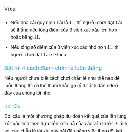
Ví dụ:
Nếu nhà cái quy định Tài là 11, thì người chơi đặt Tài
sẽ thắng nếu tổng điểm của 3 viên xúc xắc lớn hơn
hoặc bằng 11.
Nếu tổng số điểm của 3 viên xúc xắc nhỏ hơn 11, thì
người chơi đặt Tài sẽ thua.
Bật mí 4 cách đánh chẵn lẻ luôn thắng
Nếu người chưa biết cách chơi chẵn lẻ như thế nào để
luôn thắng thì có thể tham khảo gợi ý 4 cách đánh dưới
đây của chúng tôi nhé!
Soi cầu
Soi cầu là một phương pháp dự đoán kết quả của lần tung
xúc xắc tiếp theo dựa trên kết quả của các ván trước. Cách
soi cầu chẵn lẻ tài xỉu này bắt đầu bằng việc theo dõi kết