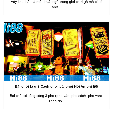
Vảy khai hậu là một thuật ngữ trong giới chơi gà mà có lẽ
anh...
Bài chòi là gì? Cách chơi bài chòi Hội An chi tiết
Bài chòi có tổng cộng 3 pho (pho văn, pho sách, pho vạn).
Theo đó...