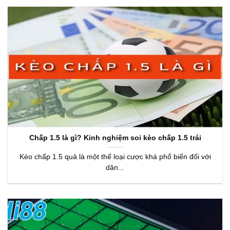
Chấp 1.5 là gì? Kinh nghiệm soi kèo chấp 1.5 trái
Kèo chấp 1.5 quả là một thể loại cược khá phổ biến đối với
dân...