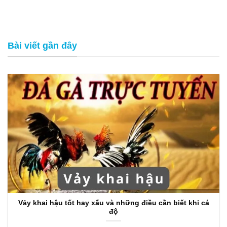
Bài viết gần đây
Vảy khai hậu tốt hay xấu và những điều cần biết khi cá
độ