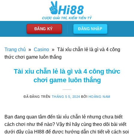
Chuyển
đến
nội
dung
ĐĂNG KÝ
ĐĂNG NHẬP
Trang chủ
»
Casino
»
Tài xỉu chẵn lẻ là gì và 4 công
thức chơi game luôn thắng
Tài xỉu chẵn lẻ là gì và 4 công thức
chơi game luôn thắng
ĐÃ ĐĂNG TRÊN
THÁNG 5 5, 2024
BỞI
HOÀNG NAM
Bạn đang quan tâm đến tài xỉu chẵn lẻ nhưng chưa biết
cách chơi như thế nào? Vậy thì hãy cùng theo dõi bài viết
dưới đây của HI88 để được hướng dẫn chi tiết về cách soi