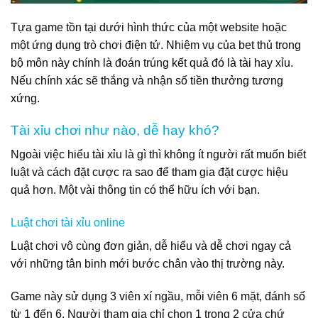
Tựa game tồn tại dưới hình thức của một website hoặc
một ứng dụng trò chơi điện tử. Nhiệm vụ của bet thủ trong
bộ môn này chính là đoán trúng kết quả đó là tài hay xỉu.
Nếu chính xác sẽ thắng và nhận số tiền thưởng tương
xứng.
Tài xỉu chơi như nào, dễ hay khó?
Ngoài việc hiểu tài xỉu là gì thì không ít người rất muốn biết
luật và cách đặt cược ra sao để tham gia đặt cược hiệu
quả hơn. Một vài thông tin có thể hữu ích với bạn.
Luật chơi tài xỉu online
Luật chơi vô cùng đơn giản, dễ hiểu và dễ chơi ngay cả
với những tân binh mới bước chân vào thị trường này.
Game này sử dụng 3 viên xí ngầu, mỗi viên 6 mặt, đánh số
từ 1 đến 6. Người tham gia chỉ chọn 1 trong 2 cửa chứ