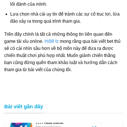
lối đánh của mình.
Lựa chọn nhà cái uy tín để tránh các sự cố trục lợi, lừa
đảo xảy ra trong quá trình tham gia.
Trên đây chính là tất cả những thông tin liên quan đến
game tài xỉu online.
Hi88 fz
mong rằng qua bài viết bet thủ
sẽ có cái nhìn sâu hơn về bộ môn này để đưa ra được
chiến thuật chơi phù hợp nhất. Muốn giành chiến thắng
bạn cũng đừng quên tham khảo luật và hướng dẫn cách
tham gia từ bài viết của chúng tôi.
Bài viết gần đây