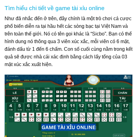
Tìm hiểu chi tiết về game tài xỉu online
Như đã nhắc đến ở trên, đây chính là một trò chơi cá cược
phổ biến diễn ra tại hầu hết các sòng bạc tại Việt Nam và
trên toàn thế giới. Nó có tên gọi khác là “Sicbo”. Bạn có thể
hình dung nó thông qua 3 viên xúc xắc, mỗi viên có 6 mặt,
đánh dấu từ 1 đến 6 chấm. Con số cuối cùng nằm trong kết
quả sẽ được nhà cái xác định bằng cách lấy tổng của 03
mặt xúc xắc xuất hiện.