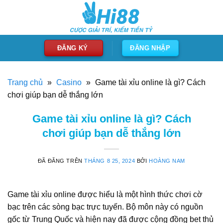
Chuyển
đến
nội
dung
ĐĂNG KÝ
ĐĂNG NHẬP
Trang chủ
»
Casino
»
Game tài xỉu online là gì? Cách
chơi giúp bạn dễ thắng lớn
Game tài xỉu online là gì? Cách
chơi giúp bạn dễ thắng lớn
ĐÃ ĐĂNG TRÊN
THÁNG 8 25, 2024
BỞI
HOÀNG NAM
Game tài xỉu online được hiểu là một hình thức chơi cờ
bạc trên các sòng bạc trực tuyến. Bộ môn này có nguồn
gốc từ Trung Quốc và hiện nay đã được cộng đồng bet thủ