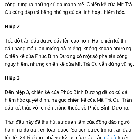
công, tung ra những cú đá mạnh mẽ. Chiến kê của Mít Trà
Cú cũng đáp trả bằng những cú đá linh hoạt, hiểm hóc.
Hiệp 2
Tốc độ trận đấu được đẩy lên cao hơn. Hai chiến kê thi
đấu hăng máu, ăn miếng trả miếng, không khoan nhượng.
Chiến kê của Phúc Bình Dương có một số pha tấn công
nguy hiểm, nhưng chiến kê của Mít Trà Cú vẫn đứng vững.
Hiệp 3
Đến hiệp 3, chiến kê của Phúc Bình Dương đã có cú đá
hiểm hóc quyết định, hạ gục chiến kê của Mít Trà Cú. Trận
đấu kết thúc với chiến thắng thuộc về Phúc Bình Dương.
Trận đấu này đã thu hút sự quan tâm của đông đảo người
hâm mộ đá gà trên toàn quốc. Số tiền cược trong trận đấu
lên tới 24 tỷ đồng, phá vỡ kỷ lục của các trận
đá gà
trước