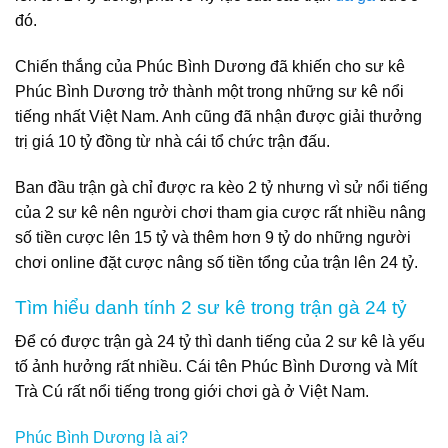
đó.
Chiến thắng của Phúc Bình Dương đã khiến cho sư kê
Phúc Bình Dương trở thành một trong những sư kê nổi
tiếng nhất Việt Nam. Anh cũng đã nhận được giải thưởng
trị giá 10 tỷ đồng từ nhà cái tổ chức trận đấu.
Ban đầu trận gà chỉ được ra kèo 2 tỷ nhưng vì sử nổi tiếng
của 2 sư kê nên người chơi tham gia cược rất nhiều nâng
số tiền cược lên 15 tỷ và thêm hơn 9 tỷ do những người
chơi online đặt cược nâng số tiền tổng của trận lên 24 tỷ.
Tìm hiểu danh tính 2 sư kê trong trận gà 24 tỷ
Để có được trận gà 24 tỷ thì danh tiếng của 2 sư kê là yếu
tố ảnh hưởng rất nhiều. Cái tên Phúc Bình Dương và Mít
Trà Cú rất nổi tiếng trong giới chơi gà ở Việt Nam.
Phúc Bình Dương là ai?