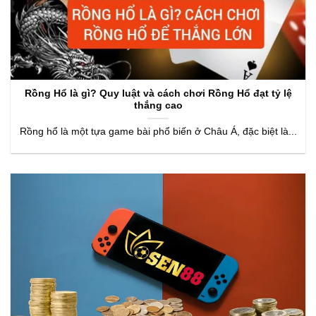
Rồng Hổ là gì? Quy luật và cách chơi Rồng Hổ đạt tỷ lệ
thắng cao
Rồng hổ là một tựa game bài phổ biến ở Châu Á, đặc biệt là...