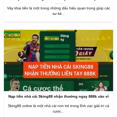
Vảy khai tiền là một trong những dấu hiệu quan trọng giúp các
sư kê...
Nạp tiền nhà cái Sking88 nhận thưởng ngay 888k vào ví
Sking88 online là một nhà cái non trẻ trong lĩnh vực giải trí cá
cược...