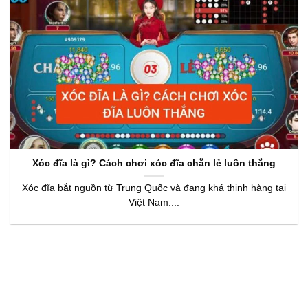
Xóc đĩa là gì? Cách chơi xóc đĩa chẵn lẻ luôn thắng
Xóc đĩa bắt nguồn từ Trung Quốc và đang khá thịnh hàng tại
Việt Nam....