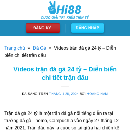
Chuyển
đến
nội
dung
ĐĂNG KÝ
ĐĂNG NHẬP
Trang chủ
»
Đá Gà
»
Videos trận đá gà 24 tỷ – Diễn
biến chi tiết trận đấu
Videos trận đá gà 24 tỷ – Diễn biến
chi tiết trận đấu
ĐÃ ĐĂNG TRÊN
THÁNG 1 28, 2024
BỞI
HOÀNG NAM
Trận đá gà 24 tỷ là một trận đá gà nổi tiếng diễn ra tại
trường đá gà Thomo, Campuchia vào ngày 27 tháng 12
năm 2021. Trận đấu này là cuộc so tài giữa hai chiến kê