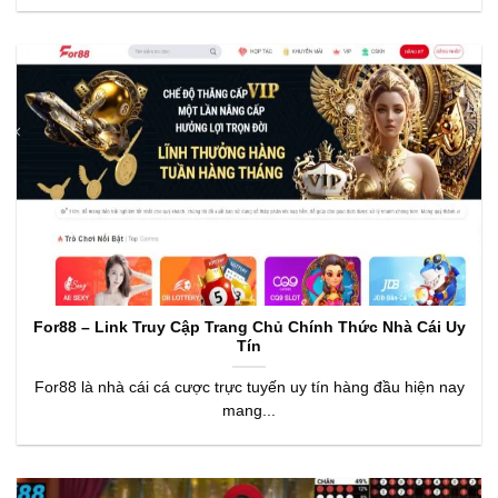
For88 – Link Truy Cập Trang Chủ Chính Thức Nhà Cái Uy
Tín
For88 là nhà cái cá cược trực tuyến uy tín hàng đầu hiện nay
mang...