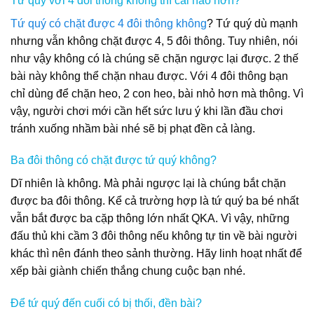
Tứ quý với 4 đôi thông không thì cái nào hơn?
Tứ quý có chặt được 4 đôi thông không
? Tứ quý dù mạnh
nhưng vẫn không chặt được 4, 5 đôi thông. Tuy nhiên, nói
như vậy không có là chúng sẽ chặn ngược lại được. 2 thế
bài này không thể chặn nhau được. Với 4 đôi thông bạn
chỉ dùng để chặn heo, 2 con heo, bài nhỏ hơn mà thông. Vì
vậy, người chơi mới cần hết sức lưu ý khi lần đầu chơi
tránh xuống nhầm bài nhé sẽ bị phạt đền cả làng.
Ba đôi thông có chặt được tứ quý không?
Dĩ nhiên là không. Mà phải ngược lại là chúng bắt chặn
được ba đôi thông. Kể cả trường hợp là tứ quý ba bé nhất
vẫn bắt được ba cặp thông lớn nhất QKA. Vì vậy, những
đấu thủ khi cầm 3 đôi thông nếu không tự tin về bài người
khác thì nên đánh theo sảnh thường. Hãy linh hoạt nhất để
xếp bài giành chiến thắng chung cuộc bạn nhé.
Để tứ quý đến cuối có bị thối, đền bài?