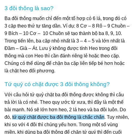
3 đôi thông là sao?
Ba đôi thông muốn chỉ đến một tổ hợp có 6 lá, trong đó có
3 cặp theo thứ tự tăng dần. Ví dụ: 8 Cơ – 8 Rô – 9 Chuồn –
9 Bích – 10 Cơ – 10 Chuồn sẽ tạo thành bộ ba 8, 9, 10.
Trong tiến lên, ba cặp nhỏ nhất là 3 – 4 – 5 và lớn nhất là
Đầm – Già – Át. Lưu ý không được tính Heo trong đôi
thông mà con Heo thì cần đánh riêng lẻ hoặc theo cặp.
Chúng có thể dùng để chặn ba cặp liên tiếp bé hơn hoặc
là chặt heo đối phương.
Tứ quý có chặt được 3 đôi thông không?
Với câu hỏi tứ quý chặt ba đôi thông được không thì câu
trả lời là có nhé. Theo quy ước từ xưa, thì đây là một thế
bài mạnh. Nó sẽ lớn hơn heo, 2 lá heo và ba đôi luôn. Do
đó,
tứ quý chặt được ba đôi thông là chắc chắn
. Tuy nhiên,
khi so với 4 đôi thì chúng yếu hơn. Trong một số vùng
miền, khi dùng ba đôi thông để chặn tứ quý thì đến cuối