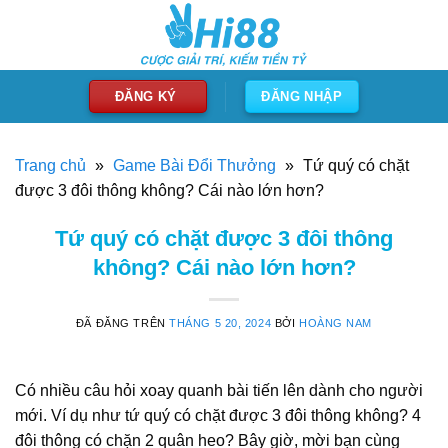
Chuyển
đến
nội
dung
ĐĂNG KÝ
ĐĂNG NHẬP
Trang chủ
»
Game Bài Đổi Thưởng
»
Tứ quý có chặt
được 3 đôi thông không? Cái nào lớn hơn?
Tứ quý có chặt được 3 đôi thông
không? Cái nào lớn hơn?
ĐÃ ĐĂNG TRÊN
THÁNG 5 20, 2024
BỞI
HOÀNG NAM
Có nhiều câu hỏi xoay quanh bài tiến lên dành cho người
mới. Ví dụ như tứ quý có chặt được 3 đôi thông không? 4
đôi thông có chặn 2 quân heo? Bây giờ, mời bạn cùng