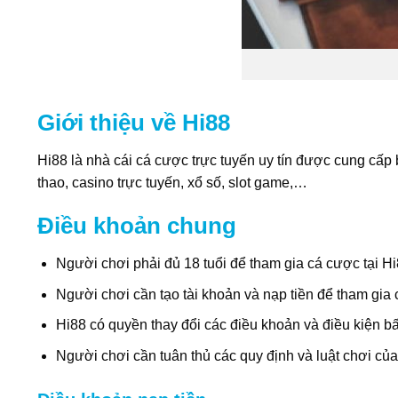
Giới thiệu về Hi88
Hi88 là nhà cái cá cược trực tuyến uy tín được cung cấp
thao, casino trực tuyến, xổ số, slot game,…
Điều khoản chung
Người chơi phải đủ 18 tuổi để tham gia cá cược tại Hi
Người chơi cần tạo tài khoản và nạp tiền để tham gia
Hi88 có quyền thay đổi các điều khoản và điều kiện bấ
Người chơi cần tuân thủ các quy định và luật chơi của