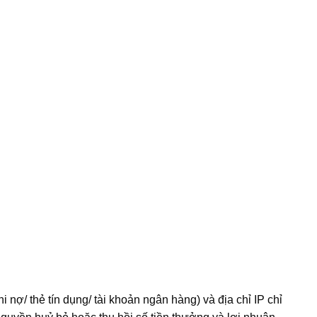
 nợ/ thẻ tín dụng/ tài khoản ngân hàng) và địa chỉ IP chỉ