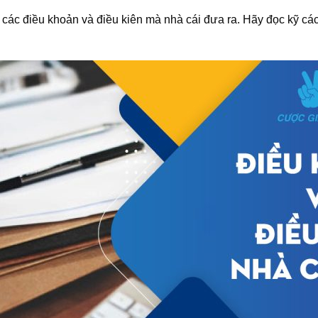
i các điều khoản và điều kiên mà nhà cái đưa ra. Hãy đọc kỹ c