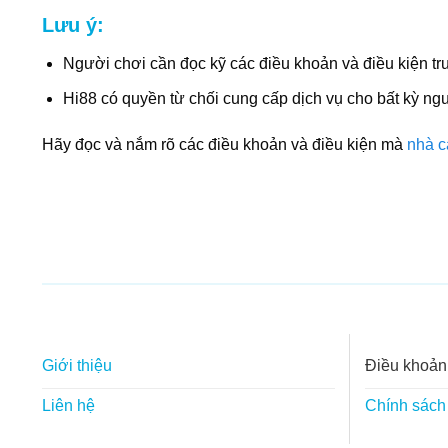
Lưu ý:
Người chơi cần đọc kỹ các điều khoản và điều kiện trư
Hi88 có quyền từ chối cung cấp dịch vụ cho bất kỳ ng
Hãy đọc và nắm rõ các điều khoản và điều kiện mà
nhà c
Giới thiệu
Điều khoản 
Liên hệ
Chính sách