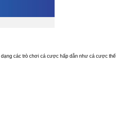
đa dạng các trò chơi cá cược hấp dẫn như cá cược thể