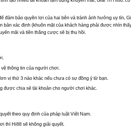
ình tạo nhiều tài khoản lạm dụng khuyến mãi, Giải Trí Hi88. có
để đảm bảo quyền lợi của hai bên và tránh ảnh hưởng uy tín, Gi
ăn bản xác định (khuôn mặt của khách hàng phải được nhìn thấy r
yến mãi và tiền thắng cược sẽ bị thu hồi.
i.
 vệ thông tin của người chơi.
đơn vị thứ 3 nào khác nếu chưa có sự đồng ý từ bạn.
ng được chia sẻ tài khoản cho người chơi khác.
quyết theo quy định của pháp luật Việt Nam.
i thì Hi88 sẽ không giải quyết.