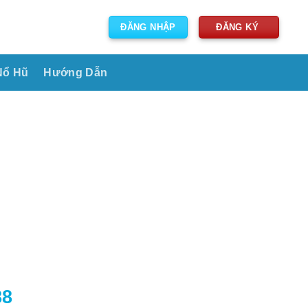
ĐĂNG NHẬP
ĐĂNG KÝ
Nổ Hũ
Hướng Dẫn
88