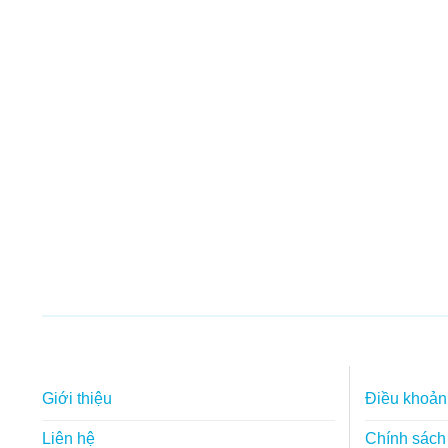
Giới thiệu
Điều khoản 
Liên hệ
Chính sách