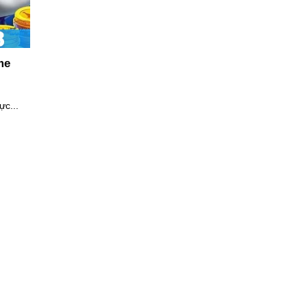
me
ực...