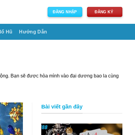
ĐĂNG NHẬP
ĐĂNG KÝ
Nổ Hũ
Hướng Dẫn
 động. Bạn sẽ được hòa mình vào đại dương bao la cùng
Bài viết gần đây