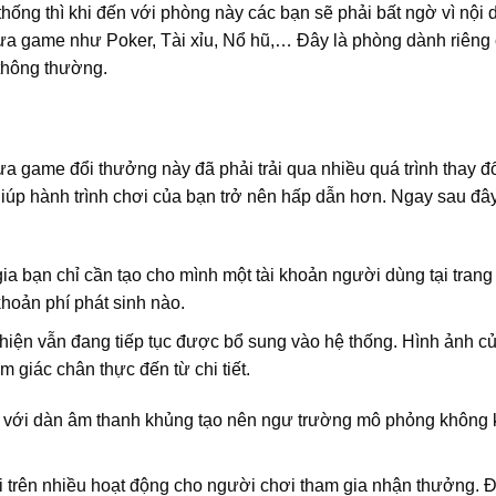
thống thì khi đến với phòng này các bạn sẽ phải bất ngờ vì nội
tựa game như Poker, Tài xỉu, Nổ hũ,… Đây là phòng dành riên
 thông thường.
 game đổi thưởng này đã phải trải qua nhiều quá trình thay đ
iúp hành trình chơi của bạn trở nên hấp dẫn hơn. Ngay sau đâ
gia bạn chỉ cần tạo cho mình một tài khoản người dùng tại trang
khoản phí phát sinh nào.
à hiện vẫn đang tiếp tục được bổ sung vào hệ thống. Hình ảnh c
 giác chân thực đến từ chi tiết.
p với dàn âm thanh khủng tạo nên ngư trường mô phỏng không k
ài trên nhiều hoạt động cho người chơi tham gia nhận thưởng. Đ