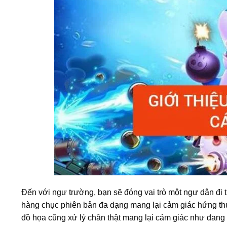
Đến với ngư trường, bạn sẽ đóng vai trò một ngư dân đi t
hàng chục phiên bản đa dạng mang lại cảm giác hứng thú
đồ họa cũng xử lý chân thật mang lại cảm giác như đang