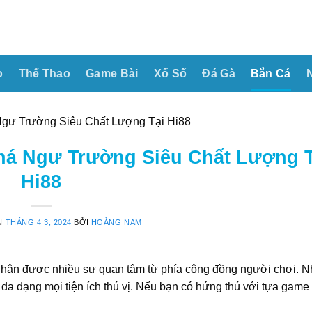
o
Thể Thao
Game Bài
Xổ Số
Đá Gà
Bắn Cá
gư Trường Siêu Chất Lượng Tại Hi88
há Ngư Trường Siêu Chất Lượng T
Hi88
N
THÁNG 4 3, 2024
BỞI
HOÀNG NAM
 nhận được nhiều sự quan tâm từ phía cộng đồng người chơi. N
a dạng mọi tiện ích thú vị. Nếu bạn có hứng thú với tựa game