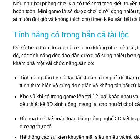
Nếu như hai phòng chơi kia có thể chơi theo kiểu truyền 
hoàn toàn. Mini game là sẽ được chơi dưới dạng nhiều 
ai muốn đổi gió và không thích chơi theo kiểu săn bắt cá
Tính năng có trong bắn cá tài lộc
Để sở hữu được lượng người chơi khủng như hiện tại, tựa
đó, các tính năng độc đáo dần được bổ sung nhiều hơn g
khám phá một vài chức năng sẵn có:
Tính năng đầu tiên là tạo tài khoản miễn phí, để tham 
trình thực hiện vô cùng đơn giản và không tốn bất cứ 
Kho vũ khí có trong game lên tới 12 loại khác nhau v
đều thiết kế 3D sinh động, mang lại cho người chơi cảm
Đồ họa thiết kế hoàn toàn bằng công nghệ 3D kết hợ
dương thực tế.
Hệ thống các sự kiện khuyến mãi siêu nhiều và trải d