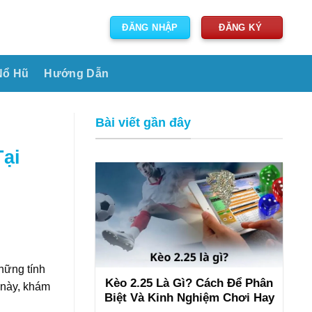
ĐĂNG NHẬP
ĐĂNG KÝ
Nổ Hũ
Hướng Dẫn
Bài viết gần đây
ại
hững tính
Kèo 2.25 Là Gì? Cách Để Phân
 này, khám
Biệt Và Kinh Nghiệm Chơi Hay