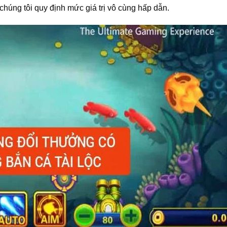
úng tôi quy định mức giá trị vô cùng hấp dẫn.