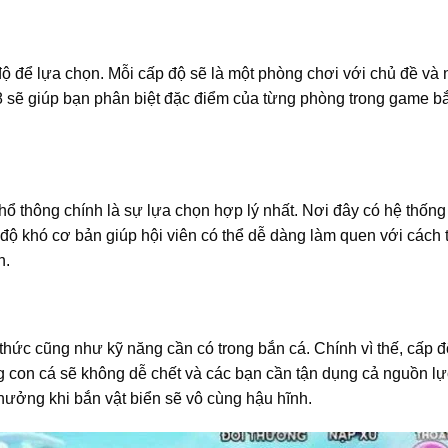
độ để lựa chọn. Mỗi cấp độ sẽ là một phòng chơi với chủ đề và 
i88 sẽ giúp bạn phân biệt đặc điểm của từng phòng trong game b
hổ thông chính là sự lựa chọn hợp lý nhất. Nơi đây có hệ thống 
ộ khó cơ bản giúp hội viên có thể dễ dàng làm quen với cách 
n.
n thức cũng như kỹ năng cần có trong bắn cá. Chính vì thế, cấp 
g con cá sẽ không dễ chết và các bạn cần tận dụng cả nguồn lự
thưởng khi bắn vật biển sẽ vô cùng hậu hĩnh.