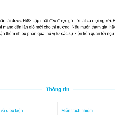
hần tài được Hi88 cập nhật đều được gửi tới tất cả mọi người. 
 đại mang đến làn gió mới cho thị trường. Nếu muốn tham gia, h
ận thêm nhiều phần quà thú vị từ các sự kiện liên quan tới ngư
Thông tin
và điều kiện
Miễn trách nhiệm