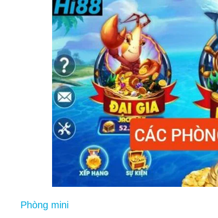
Phòng mini