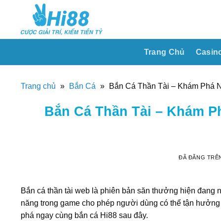
Chuyển
đến
nội
dung
Trang Chủ
Casin
Trang chủ
»
Bắn Cá
»
Bắn Cá Thần Tài – Khám Phá N
Bắn Cá Thần Tài – Khám P
ĐÃ ĐĂNG TRÊ
Bắn cá thần tài web là phiên bản săn thưởng hiện đang
năng trong game cho phép người dùng có thể tận hưởng đ
phá ngay cùng bắn cá Hi88 sau đây.