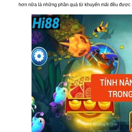
hơn nữa là những phần quà từ khuyến mãi đều được ch