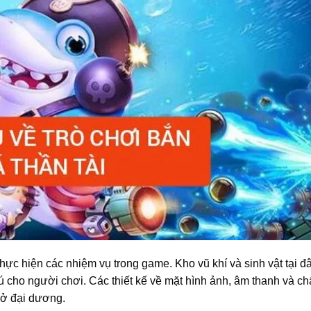
hực hiện các nhiệm vụ trong game. Kho vũ khí và sinh vật tại đâ
 cho người chơi. Các thiết kế về mặt hình ảnh, âm thanh và ch
 ở đại dương.