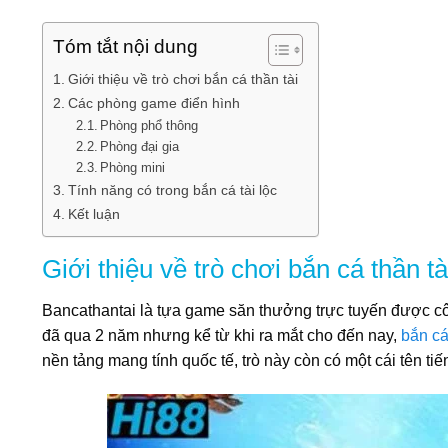
Tóm tắt nội dung
Giới thiệu về trò chơi bắn cá thần tài
Các phòng game điển hình
Phòng phổ thông
Phòng đại gia
Phòng mini
Tính năng có trong bắn cá tài lộc
Kết luận
Giới thiệu về trò chơi bắn cá thần tà
Bancathantai là tựa game săn thưởng trực tuyến được cô
đã qua 2 năm nhưng kể từ khi ra mắt cho đến nay,
bắn c
nền tảng mang tính quốc tế, trò này còn có một cái tên ti