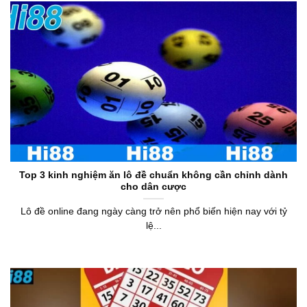
Top 3 kinh nghiệm ăn lô đề chuẩn không cần chỉnh dành
cho dân cược
Lô đề online đang ngày càng trở nên phổ biến hiện nay với tỷ
lệ...