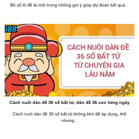
Bộ số lô đề là một trong những gợi ý giúp dự đoán kết quả...
Cách nuôi dàn đề 36 số bất tử, dàn đề 36 con từng ngày
Cách nuôi dàn đề 36 số bất tử không khó để áp dụng, thế
nhưng...