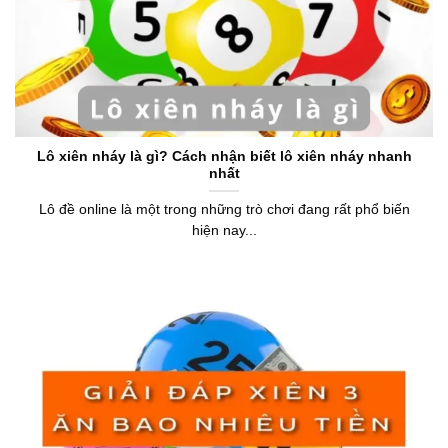
Lô xiên nháy là gì? Cách nhận biết lô xiên nháy nhanh
nhất
Lô đề online là một trong những trò chơi đang rất phổ biến
hiện nay...