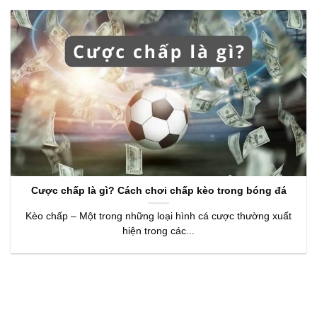
Cược chấp là gì? Cách chơi chấp kèo trong bóng đá
Kèo chấp – Một trong những loại hình cá cược thường xuất
hiện trong các...