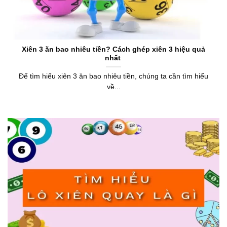
Xiên 3 ăn bao nhiêu tiền? Cách ghép xiên 3 hiệu quả
nhất
Để tìm hiểu xiên 3 ăn bao nhiêu tiền, chúng ta cần tìm hiểu
về...