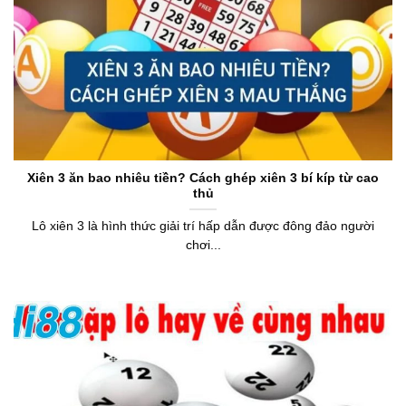
Xiên 3 ăn bao nhiêu tiền? Cách ghép xiên 3 bí kíp từ cao
thủ
Lô xiên 3 là hình thức giải trí hấp dẫn được đông đảo người
chơi...