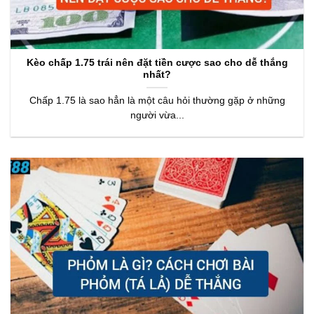
Kèo chấp 1.75 trái nên đặt tiền cược sao cho dễ thắng
nhất?
Chấp 1.75 là sao hẳn là một câu hỏi thường gặp ở những
người vừa...