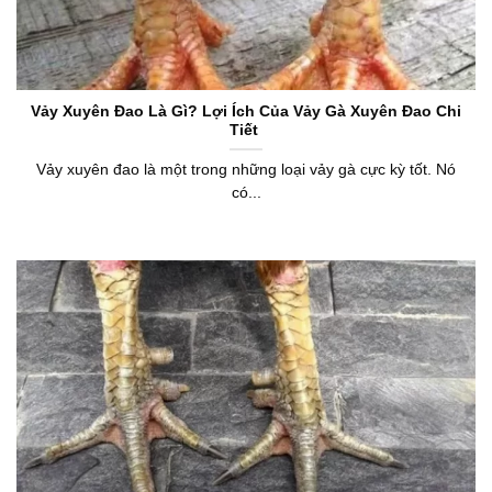
Vảy Xuyên Đao Là Gì? Lợi Ích Của Vảy Gà Xuyên Đao Chi
Tiết
Vảy xuyên đao là một trong những loại vảy gà cực kỳ tốt. Nó
có...