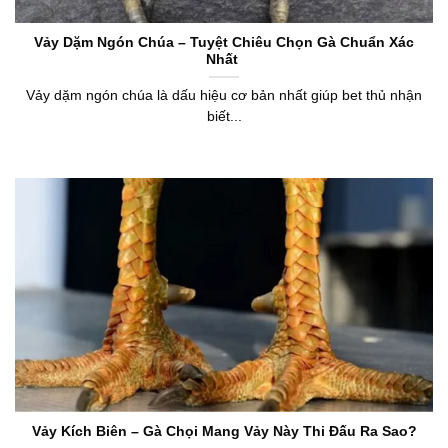
Vảy Dặm Ngón Chúa – Tuyệt Chiêu Chọn Gà Chuẩn Xác
Nhất
Vảy dặm ngón chúa là dấu hiệu cơ bản nhất giúp bet thủ nhận
biết...
Vảy Kích Biên – Gà Chọi Mang Vảy Này Thi Đấu Ra Sao?