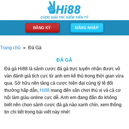
Chuyển
đến
nội
dung
ĐĂNG KÝ
ĐĂNG NHẬP
Trang chủ
»
Đá Gà
ĐÁ GÀ
Đá gà Hi88 là sảnh cược đá gà trực tuyến nhận được vô
vàn đánh giá tích cực từ anh em kê thủ trong thời gian vừa
qua. Sở hữu nền tảng cá cược hiện đại cùng tỷ lệ đổi
thưởng hấp dẫn,
Hi88
mang đến sân chơi thú vị và cả cơ
hội làm giàu online cực dễ. Anh em đang đắn đo không
biết nên chọn sảnh cược đá gà nào xanh chín, xem thông
tin chi tiết trong bài viết này nhé!