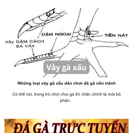
Những loại vảy gà xấu dân chơi đá gà nên tránh
Có thể nói, trong trò chơi chọi gà thì chân chính là một bộ
phận...