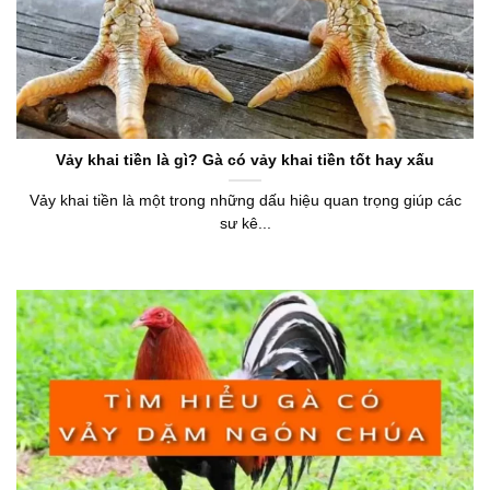
Vảy khai tiền là gì? Gà có vảy khai tiền tốt hay xấu
Vảy khai tiền là một trong những dấu hiệu quan trọng giúp các
sư kê...