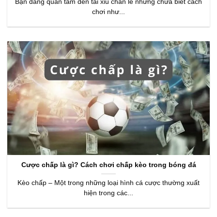
Bạn đang quan tâm đến tài xỉu chẵn lẻ nhưng chưa biết cách
chơi như...
Cược chấp là gì? Cách chơi chấp kèo trong bóng đá
Kèo chấp – Một trong những loại hình cá cược thường xuất
hiện trong các...