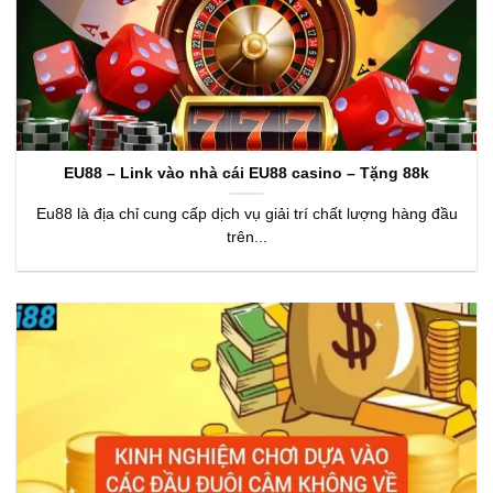
EU88 – Link vào nhà cái EU88 casino – Tặng 88k
Eu88 là địa chỉ cung cấp dịch vụ giải trí chất lượng hàng đầu
trên...