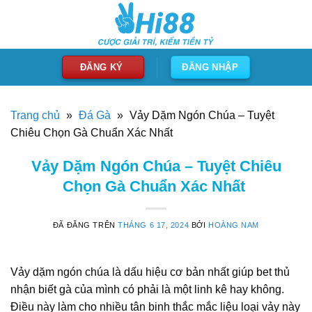
Chuyển
đến
nội
dung
ĐĂNG KÝ
ĐĂNG NHẬP
Trang chủ
»
Đá Gà
»
Vảy Dặm Ngón Chúa – Tuyệt
Chiêu Chọn Gà Chuẩn Xác Nhất
Vảy Dặm Ngón Chúa – Tuyệt Chiêu
Chọn Gà Chuẩn Xác Nhất
ĐÃ ĐĂNG TRÊN
THÁNG 6 17, 2024
BỞI
HOÀNG NAM
Vảy dặm ngón chúa là dấu hiệu cơ bản nhất giúp bet thủ
nhận biết gà của mình có phải là một linh kê hay không.
Điều này làm cho nhiều tân binh thắc mắc liệu loại vảy này