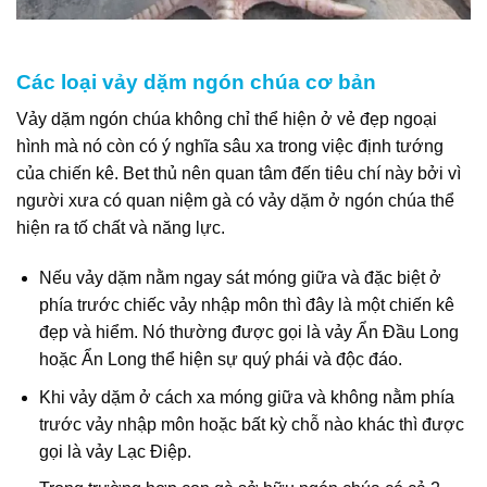
Các loại vảy dặm ngón chúa cơ bản
Vảy dặm ngón chúa không chỉ thể hiện ở vẻ đẹp ngoại
hình mà nó còn có ý nghĩa sâu xa trong việc định tướng
của chiến kê. Bet thủ nên quan tâm đến tiêu chí này bởi vì
người xưa có quan niệm gà có vảy dặm ở ngón chúa thể
hiện ra tố chất và năng lực.
Nếu vảy dặm nằm ngay sát móng giữa và đặc biệt ở
phía trước chiếc vảy nhập môn thì đây là một chiến kê
đẹp và hiểm. Nó thường được gọi là vảy Ẩn Đầu Long
hoặc Ẩn Long thể hiện sự quý phái và độc đáo.
Khi vảy dặm ở cách xa móng giữa và không nằm phía
trước vảy nhập môn hoặc bất kỳ chỗ nào khác thì được
gọi là vảy Lạc Điệp.