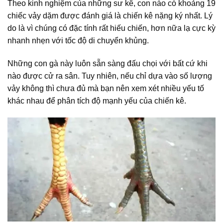
Theo kinh nghiệm của những sư kê, con nào có khoảng 19
chiếc vảy dặm được đánh giá là chiến kê nặng ký nhất. Lý
do là vì chúng có đặc tính rất hiếu chiến, hơn nữa lạ cực kỳ
nhanh nhẹn với tốc độ di chuyển khủng.
Những con gà này luôn sẵn sàng đấu chọi với bất cứ khi
nào được cử ra sân. Tuy nhiên, nếu chỉ dựa vào số lượng
vảy không thì chưa đủ mà bạn nên xem xét nhiều yếu tố
khác nhau để phân tích độ mạnh yếu của chiến kê.