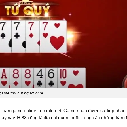
game thu hút người chơi
n bản game online trên internet. Game nhận được sự tiếp nhận n
gày nay. Hi88 cũng là địa chỉ quen thuộc cung cấp những trận 