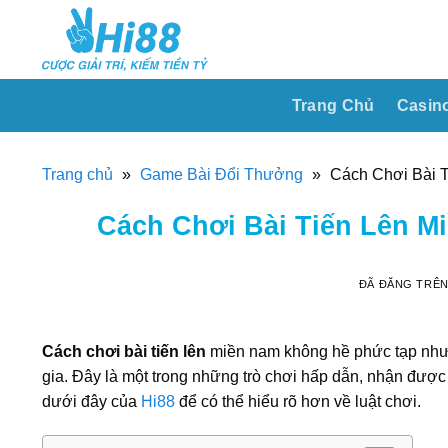
Chuyển
đến
nội
dung
Trang Chủ
Casin
Trang chủ
»
Game Bài Đổi Thưởng
»
Cách Chơi Bài 
Cách Chơi Bài Tiến Lên 
ĐÃ ĐĂNG TRÊ
Cách chơi bài tiến lên
miền nam không hề phức tạp như m
gia. Đây là một trong những trò chơi hấp dẫn, nhận được
dưới đây của
Hi88
để có thể hiểu rõ hơn về luật chơi.