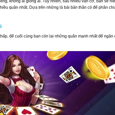
iêng, không ai giống ai. Tuy nhiên, sau nhiều ván cờ, bạn sẽ h
hiều quân nhất. Dựa trên những lá bài bản thân có để phân chi
i
 thấp, để cuối cùng bạn còn lại những quân mạnh nhất để ngăn 