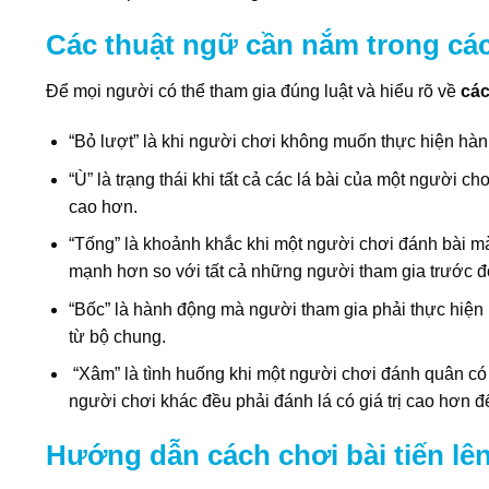
Các thuật ngữ cần nắm trong cách
Để mọi người có thể tham gia đúng luật và hiểu rõ về
các
“Bỏ lượt” là khi người chơi không muốn thực hiện hàn
“Ù” là trạng thái khi tất cả các lá bài của một người 
cao hơn.
“Tống” là khoảnh khắc khi một người chơi đánh bài mà
mạnh hơn so với tất cả những người tham gia trước đ
“Bốc” là hành động mà người tham gia phải thực hiện k
từ bộ chung.
“Xâm” là tình huống khi một người chơi đánh quân có g
người chơi khác đều phải đánh lá có giá trị cao hơn đ
Hướng dẫn cách chơi bài tiến lê