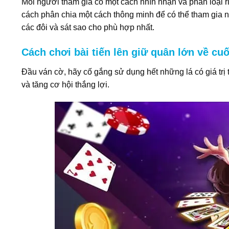
Mỗi người tham gia có một cách nhìn nhận và phân loại r
cách phân chia một cách thông minh để có thể tham gia n
các đôi và sát sao cho phù hợp nhất.
Cách chơi bài tiến lên giữ quân lớn về cuố
Đầu ván cờ, hãy cố gắng sử dụng hết những lá có giá trị
và tăng cơ hội thắng lợi.