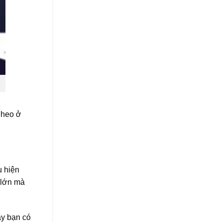
 heo ở
u hiện
 lớn mà
ày bạn có