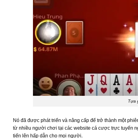
Tựa 
Nó đã được phát triển và nâng cấp để trở thành một phiê
từ nhiều người chơi tại các website cá cược trực tuyến n
tiến lên hấp dẫn cho mọi người.