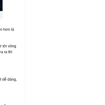
ớn hơn lá
ờ tới vòng
a ra thì
ề dễ dàng,