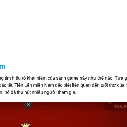
am
ùng tìm hiểu rõ khái niệm của sảnh game này như thế nào. Tựa
ặc tết. Tiến Lên miền Nam đặc biệt liên quan đến tuổi thơ của 
n, nó đã thu hút nhiều người tham gia.