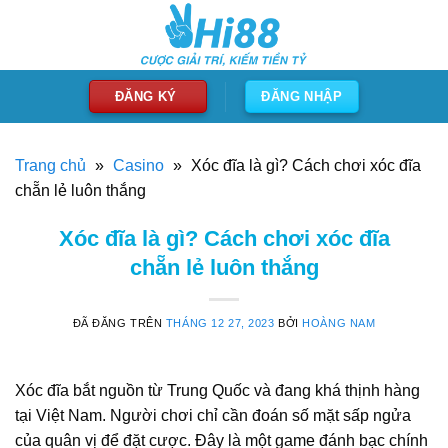
Chuyển
đến
nội
dung
ĐĂNG KÝ
ĐĂNG NHẬP
Trang chủ
»
Casino
»
Xóc đĩa là gì? Cách chơi xóc đĩa
chẵn lẻ luôn thắng
Xóc đĩa là gì? Cách chơi xóc đĩa
chẵn lẻ luôn thắng
ĐÃ ĐĂNG TRÊN
THÁNG 12 27, 2023
BỞI
HOÀNG NAM
Xóc đĩa bắt nguồn từ Trung Quốc và đang khá thịnh hàng
tại Việt Nam. Người chơi chỉ cần đoán số mặt sấp ngửa
của quân vị để đặt cược.
Đây là một game đánh bạc chính