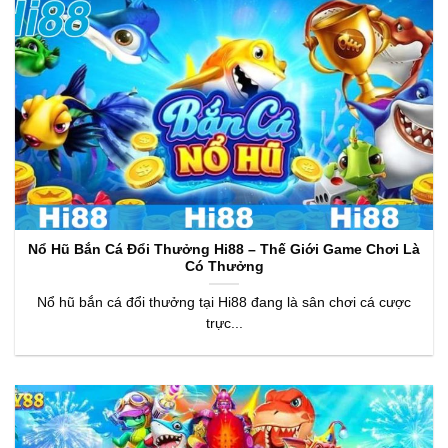
Nổ Hũ Bắn Cá Đổi Thưởng Hi88 – Thế Giới Game Chơi Là
Có Thưởng
Nổ hũ bắn cá đổi thưởng tại Hi88 đang là sân chơi cá cược
trực...