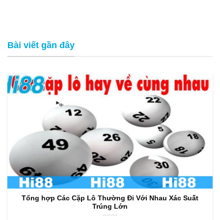
Bài viết gần đây
Tổng hợp Các Cặp Lô Thường Đi Với Nhau Xác Suất
Trúng Lớn