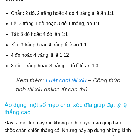
Chẵn: 2 đỏ, 2 trắng hoặc 4 đỏ 4 trắng tỉ lệ ăn 1:1
Lẻ: 3 trắng 1 đỏ hoặc 3 đỏ 1 thắng, ăn 1:1
Tài: 3 đỏ hoặc 4 đỏ, ăn 1:1
Xỉu: 3 trắng hoặc 4 trắng tỉ lệ ăn 1:1
4 đỏ hoặc 4 trắng: tỉ lệ 1:12
3 đỏ 1 trắng hoặc 3 trắng 1 đỏ tỉ lệ ăn 1:3
Xem thêm:
Luật chơi tài xỉu
– Công thức
tính tài xỉu online từ cao thủ
Áp dụng một số mẹo chơi xóc đĩa giúp đạt tỷ lệ
thắng cao
Đây là một trò may rủi, không có bí quyết nào giúp bạn
chắc chắn chiến thắng cả. Nhưng hãy áp dụng những kinh