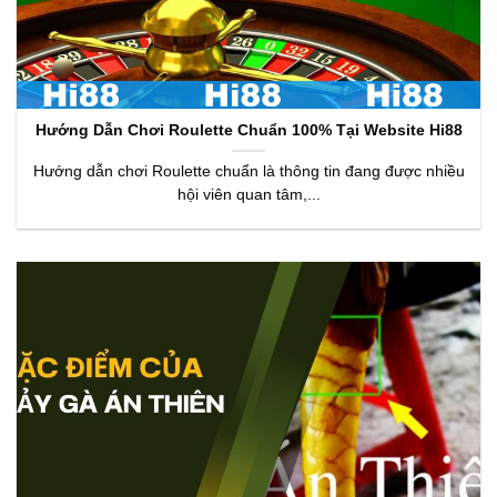
Hướng Dẫn Chơi Roulette Chuẩn 100% Tại Website Hi88
Hướng dẫn chơi Roulette chuẩn là thông tin đang được nhiều
hội viên quan tâm,...