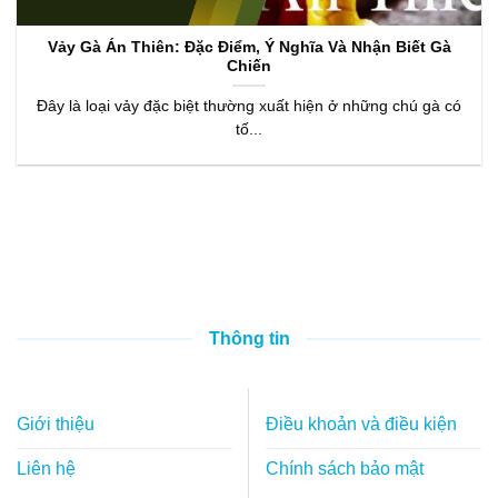
Vảy Gà Án Thiên: Đặc Điểm, Ý Nghĩa Và Nhận Biết Gà
Chiến
Đây là loại vảy đặc biệt thường xuất hiện ở những chú gà có
tố...
Thông tin
Giới thiệu
Điều khoản và điều kiện
Liên hệ
Chính sách bảo mật