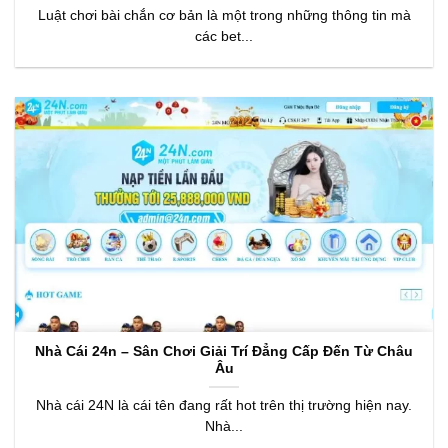
Luật chơi bài chắn cơ bản là một trong những thông tin mà
các bet...
Nhà Cái 24n – Sân Chơi Giải Trí Đẳng Cấp Đến Từ Châu
Âu
Nhà cái 24N là cái tên đang rất hot trên thị trường hiện nay.
Nhà...