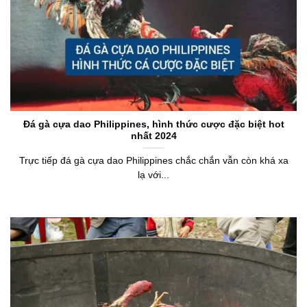
Đá gà cựa dao Philippines, hình thức cược đặc biệt hot
nhất 2024
Trực tiếp đá gà cựa dao Philippines chắc chắn vẫn còn khá xa
lạ với...