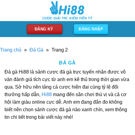
Chuyển
đến
nội
dung
ĐĂNG KÝ
ĐĂNG NHẬP
Trang chủ
»
Đá Gà
»
Trang 2
ĐÁ GÀ
Đá gà Hi88 là sảnh cược đá gà trực tuyến nhận được vô
vàn đánh giá tích cực từ anh em kê thủ trong thời gian vừa
qua. Sở hữu nền tảng cá cược hiện đại cùng tỷ lệ đổi
thưởng hấp dẫn,
Hi88
mang đến sân chơi thú vị và cả cơ
hội làm giàu online cực dễ. Anh em đang đắn đo không
biết nên chọn sảnh cược đá gà nào xanh chín, xem thông
tin chi tiết trong bài viết này nhé!