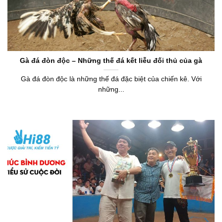
Gà đá đòn độc – Những thế đá kết liễu đối thủ của gà
Gà đá đòn độc là những thế đá đặc biệt của chiến kê. Với
những...