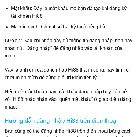
Mật khẩu: Đây là mật khẩu mà bạn đã tạo khi đăng ký
tài khoản Hi88.
Mã xác minh: Gồm 4 số bất kỳ tại ô bên phải.
Bước 4: Sau khi nhập đầy đủ thông tin đăng nhập, bạn hãy
nhấn nút “Đăng nhập” để đăng nhập vào tài khoản của
mình.
Vậy là anh em đã đăng nhập Hi88 thành công, hãy tìm trò
chơi mình thích để cùng giải trí kiếm tiền tỷ.
Nếu quên tài khoản hay mật khẩu đăng nhập hãy liên hệ
với Hi88 hoặc nhấn vào “quên mật khẩu” ở giao diện đăng
nhập.
Hướng dẫn đăng nhập Hi88 trên điện thoại
Bạn cũng có thể đăng nhập Hi88 trên điện thoại bằng cách