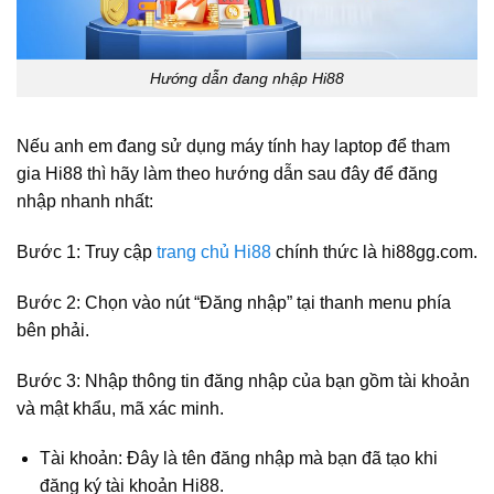
Hướng dẫn đang nhập Hi88
Nếu anh em đang sử dụng máy tính hay laptop để tham
gia Hi88 thì hãy làm theo hướng dẫn sau đây để đăng
nhập nhanh nhất:
Bước 1: Truy cập
trang chủ Hi88
chính thức là hi88gg.com.
Bước 2: Chọn vào nút “Đăng nhập” tại thanh menu phía
bên phải.
Bước 3: Nhập thông tin đăng nhập của bạn gồm tài khoản
và mật khẩu, mã xác minh.
Tài khoản: Đây là tên đăng nhập mà bạn đã tạo khi
đăng ký tài khoản Hi88.