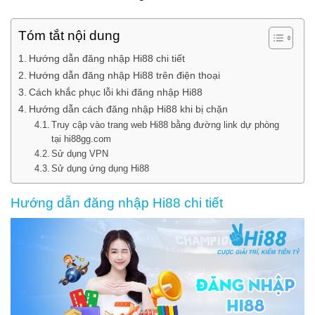
Tóm tắt nội dung
Hướng dẫn đăng nhập Hi88 chi tiết
Hướng dẫn đăng nhập Hi88 trên điện thoại
Cách khắc phục lỗi khi đăng nhập Hi88
Hướng dẫn cách đăng nhập Hi88 khi bị chặn
Truy cập vào trang web Hi88 bằng đường link dự phòng
tại hi88gg.com
Sử dụng VPN
Sử dụng ứng dụng Hi88
Hướng dẫn đăng nhập Hi88 chi tiết