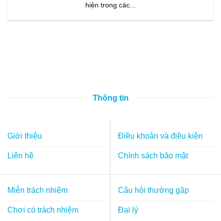
hiện trong các...
Thông tin
Giới thiệu
Điều khoản và điều kiện
Liên hệ
Chính sách bảo mật
Miễn trách nhiệm
Câu hỏi thường gặp
Chơi có trách nhiệm
Đại lý