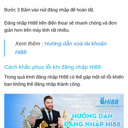
Bước 3 Bấm vào nút đăng nhập để hoàn tất.
Đăng nhập Hi88 trên điện thoại sẽ nhanh chóng và đơn
giản hơn trên máy tính rất nhiều.
Xem thêm :
Hướng dẫn xoá tài khoản
Hi88
Cách khắc phục lỗi khi đăng nhập Hi88
Trong quá trình đăng nhập Hi88 có thể gặp một số lỗi khiến
bạn không thể đăng nhập thành công.