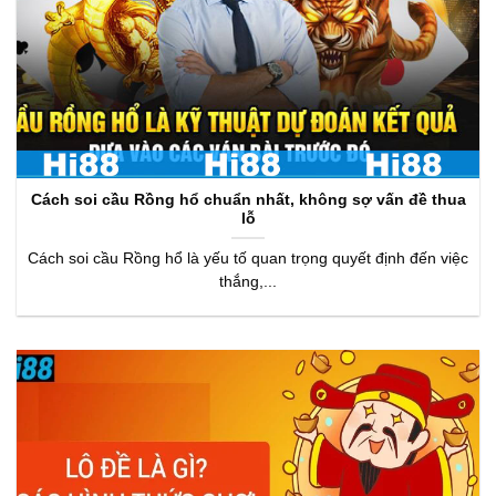
Cách soi cầu Rồng hổ chuẩn nhất, không sợ vấn đề thua
lỗ
Cách soi cầu Rồng hổ là yếu tố quan trọng quyết định đến việc
thắng,...