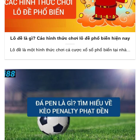
Lô đề là gì? Các hình thức chơi lô đề phổ biến hiện nay
Lô đề là một hình thức chơi cá cược xổ số phổ biến tại nhà...