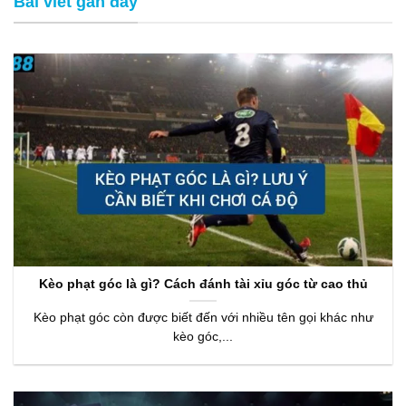
Bài viết gần đây
Kèo phạt góc là gì? Cách đánh tài xỉu góc từ cao thủ
Kèo phạt góc còn được biết đến với nhiều tên gọi khác như
kèo góc,...