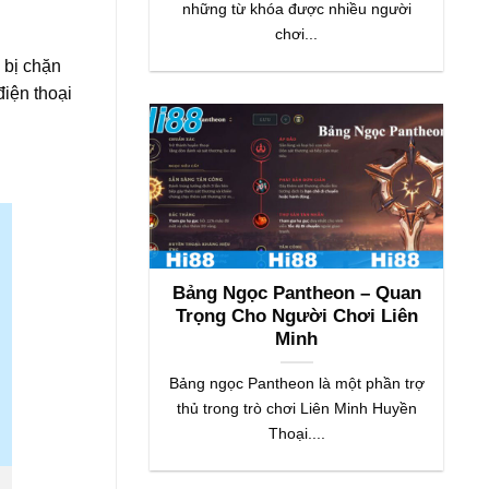
những từ khóa được nhiều người
chơi...
 bị chặn
iện thoại
Bảng Ngọc Pantheon – Quan
Trọng Cho Người Chơi Liên
Minh
Bảng ngọc Pantheon là một phần trợ
thủ trong trò chơi Liên Minh Huyền
Thoại....