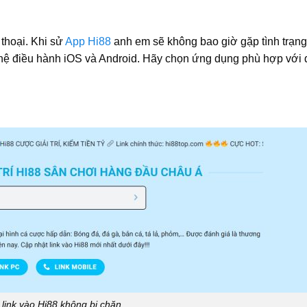
 thoại. Khi sử
App Hi88
anh em sẽ không bao giờ gặp tình trạng
i hệ điều hành iOS và Android. Hãy chọn ứng dụng phù hợp với đ
link vào Hi88 không bị chặn