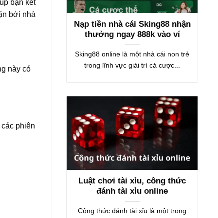
iúp bạn kết
hặn bởi nhà
Nạp tiền nhà cái Sking88 nhận
thưởng ngay 888k vào ví
Sking88 online là một nhà cái non trẻ
trong lĩnh vực giải trí cá cược...
ng này có
 các phiên
Luật chơi tài xỉu, công thức
đánh tài xỉu online
Công thức đánh tài xỉu là một trong