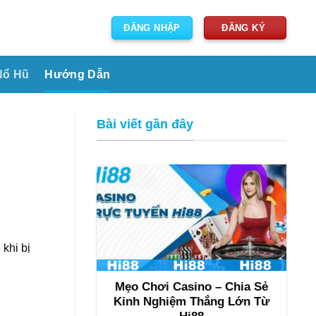
ĐĂNG NHẬP
ĐĂNG KÝ
Nổ Hũ
Hướng Dẫn
Bài viết gần đây
khi bị
Mẹo Chơi Casino – Chia Sẻ
Kinh Nghiệm Thắng Lớn Từ