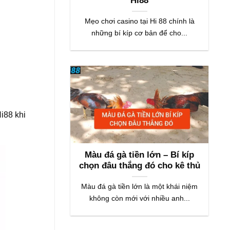
Hi88
Mẹo chơi casino tại Hi 88 chính là
những bí kíp cơ bản để cho...
i88 khi
Màu đá gà tiền lớn – Bí kíp
chọn đâu thắng đó cho kê thủ
Màu đá gà tiền lớn là một khái niệm
không còn mới với nhiều anh...