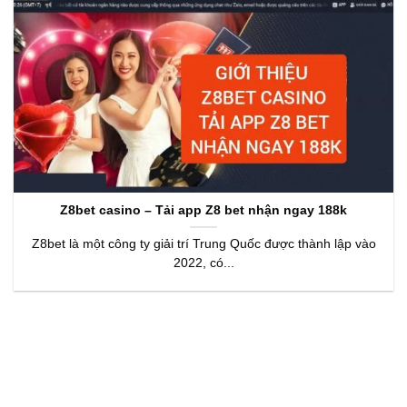
Z8bet casino – Tải app Z8 bet nhận ngay 188k
Z8bet là một công ty giải trí Trung Quốc được thành lập vào
2022, có...