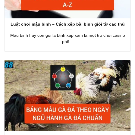
Luật chơi mậu binh – Cách xếp bài binh giỏi từ cao thủ
Mậu binh hay còn gọi là Binh xập xám là một trò chơi casino
phổ...