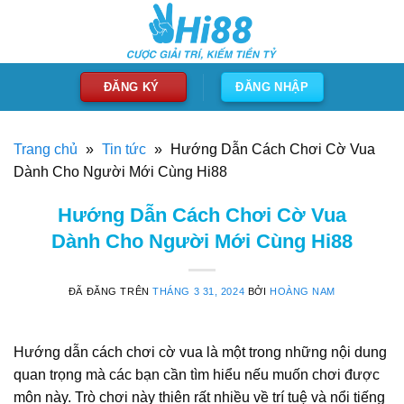
Chuyển
đến
nội
dung
ĐĂNG KÝ
ĐĂNG NHẬP
Trang chủ
»
Tin tức
»
Hướng Dẫn Cách Chơi Cờ Vua
Dành Cho Người Mới Cùng Hi88
Hướng Dẫn Cách Chơi Cờ Vua
Dành Cho Người Mới Cùng Hi88
ĐÃ ĐĂNG TRÊN
THÁNG 3 31, 2024
BỞI
HOÀNG NAM
Hướng dẫn cách chơi cờ vua là một trong những nội dung
quan trọng mà các bạn cần tìm hiểu nếu muốn chơi được
môn này. Trò chơi này thiên rất nhiều về trí tuệ và nổi tiếng