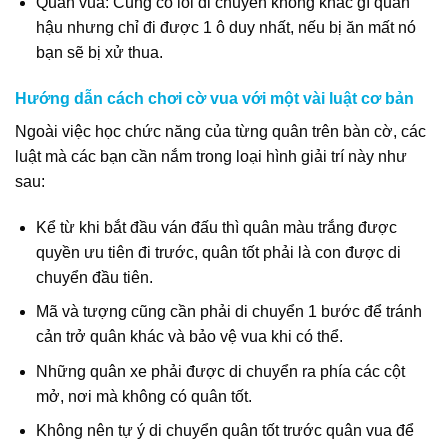
Quân vua: Cũng có lối di chuyển không khác gì quân
hậu nhưng chỉ đi được 1 ô duy nhất, nếu bị ăn mất nó
bạn sẽ bị xử thua.
Hướng dẫn cách chơi cờ vua với một vài luật cơ bản
Ngoài việc học chức năng của từng quân trên bàn cờ, các
luật mà các bạn cần nắm trong loại hình giải trí này như
sau:
Kể từ khi bắt đầu ván đấu thì quân màu trắng được
quyền ưu tiên đi trước, quân tốt phải là con được di
chuyển đầu tiên.
Mã và tượng cũng cần phải di chuyển 1 bước để tránh
cản trở quân khác và bảo vệ vua khi có thể.
Những quân xe phải được di chuyển ra phía các cột
mở, nơi mà không có quân tốt.
Không nên tự ý di chuyển quân tốt trước quân vua để