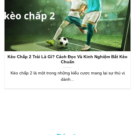
Kèo Chấp 2 Trái Là Gì? Cách Đọc Và Kinh Nghiệm Bắt Kèo
Chuẩn
Kèo chấp 2 là một trong những kiểu cược mang lại sự thú vị
dành...