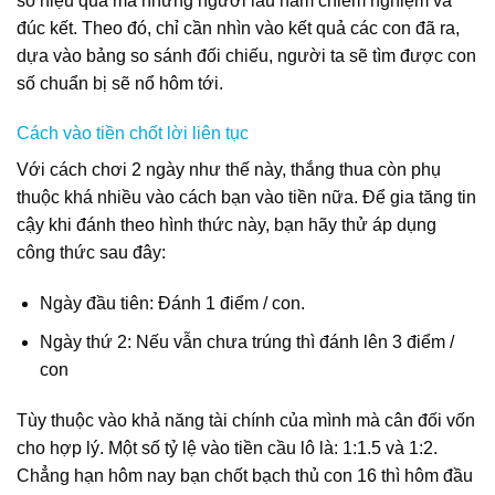
số hiệu quả mà những người lâu năm chiêm nghiệm và
đúc kết. Theo đó, chỉ cần nhìn vào kết quả các con đã ra,
dựa vào bảng so sánh đối chiếu, người ta sẽ tìm được con
số chuẩn bị sẽ nổ hôm tới.
Cách vào tiền chốt lời liên tục
Với cách chơi 2 ngày như thế này, thắng thua còn phụ
thuộc khá nhiều vào cách bạn vào tiền nữa. Để gia tăng tin
cậy khi đánh theo hình thức này, bạn hãy thử áp dụng
công thức sau đây:
Ngày đầu tiên: Đánh 1 điểm / con.
Ngày thứ 2: Nếu vẫn chưa trúng thì đánh lên 3 điểm /
con
Tùy thuộc vào khả năng tài chính của mình mà cân đối vốn
cho hợp lý. Một số tỷ lệ vào tiền cầu lô là: 1:1.5 và 1:2.
Chẳng hạn hôm nay bạn chốt bạch thủ con 16 thì hôm đầu