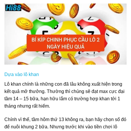
Dựa vào lô khan
Lô khan chính là những con đã lâu không xuất hiện trong
kết quả mở thưởng. Thường thì chúng sẽ đạt max cực đại
tầm 14 – 15 bữa, hạn hữu lắm có trường hợp khan tới 1
tháng nhưng rất hiếm.
Chính vì thế, tầm hôm thứ 13 không ra, bạn hãy chọn số đó
để nuôi khung 2 bữa. Nhưng trước khi vào tiền chơi lô