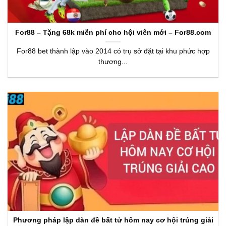
For88 – Tặng 68k miễn phí cho hội viên mới – For88.com
For88 bet thành lập vào 2014 có trụ sở đặt tại khu phức hợp
thương...
Phương pháp lập dàn đề bất tử hôm nay cơ hội trúng giải