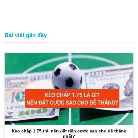
Bài viết gần đây
Kèo chấp 1.75 trái nên đặt tiền cược sao cho dễ thắng
nhất?