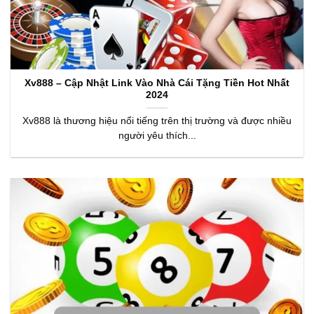
Xv888 – Cập Nhật Link Vào Nhà Cái Tặng Tiền Hot Nhất
2024
Xv888 là thương hiệu nổi tiếng trên thị trường và được nhiều
người yêu thích...