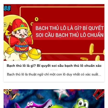
Bạch thủ lô là gì? Bí quyết soi cầu bạch thủ lô chuẩn xác
Bạch thủ lô là thuật ngữ chỉ một con lô duy nhất có xác suất...