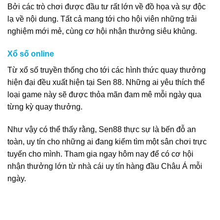
Bởi các trò chơi được đầu tư rất lớn về đồ họa và sự độc
lạ về nội dung. Tất cả mang tới cho hội viên những trải
nghiệm mới mẻ, cùng cơ hội nhận thưởng siêu khủng.
Xổ số online
Từ xổ số truyền thống cho tới các hình thức quay thưởng
hiện đại đều xuất hiện tại Sen 88. Những ai yêu thích thể
loại game này sẽ được thỏa mãn đam mê mỗi ngày qua
từng kỳ quay thưởng.
Như vậy có thể thấy rằng, Sen88 thực sự là bến đỗ an
toàn, uy tín cho những ai đang kiếm tìm một sân chơi trực
tuyến cho mình. Tham gia ngay hôm nay để có cơ hội
nhận thưởng lớn từ nhà cái uy tín hàng đầu Châu Á mỗi
ngày.