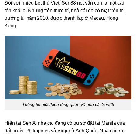
Đối với nhiều bet thủ Việt, Sen88 net vẫn còn là một cái
tên khá lạ. Nhưng trên thực tế, nhà cái đã có mặt trên thị
trường từ năm 2010, được thành lập ở Macau, Hong
Kong.
Thông tin giới thiệu tổng quan về nhà cái Sen88
Hiện tại Sen88 nhà cái đang có trụ sở đặt tại Manila của
đất nước Philippines và Virgin ở Anh Quốc. Nhà cái trực