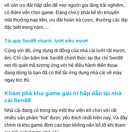
vô vàn ưu đãi hấp dẫn để mọi người gia tăng trải nghiệm,
có thêm vốn chơi game. Đáng chú ý phải kể tới khuyến
mãi thưởng nạp tiền, ưu đãi hoàn trả cược, thưởng các dịp
đặc biệt trong năm,…
Tải app Sen88 nhanh, lướt siêu mượt
Cùng với đó, ứng dụng di động của nhà cái lướt rất mượt,
êm. Chỉ cần bấm link Sen88 chính thức tại địa chỉ Sen88
net rồi quét mã tương ứng với hệ điều hành điện thoại
đang dùng là bạn đã có thể tải ứng dụng nhà cái về máy
ngay tức thì.
Khám phá kho game giải trí hấp dẫn tại nhà
cái Sen88
Nhà cái đang có trong tay một thư viện trò chơi với rất
nhiều sản phẩm “hot” được yêu thích nhất hiện nay. Và đây
chính là kho game đỉnh cao bạn không nên bỏ lỡ khi tham