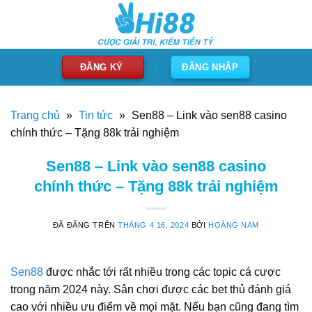
Chuyển
đến
nội
dung
ĐĂNG KÝ
ĐĂNG NHẬP
Trang chủ
»
Tin tức
»
Sen88 – Link vào sen88 casino
chính thức – Tặng 88k trải nghiệm
Sen88 – Link vào sen88 casino
chính thức – Tặng 88k trải nghiệm
ĐÃ ĐĂNG TRÊN
THÁNG 4 16, 2024
BỞI
HOÀNG NAM
Sen88
được nhắc tới rất nhiều trong các topic cá cược
trong năm 2024 này. Sân chơi được các bet thủ đánh giá
cao với nhiều ưu điểm về mọi mặt. Nếu bạn cũng đang tìm