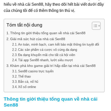
hiểu về nhà cái Sen88, hãy theo dõi hết bài viết dưới đây
của chúng tôi để có thêm thông tin thú vị.
Tóm tắt nội dung
Thông tin giới thiệu tổng quan về nhà cái Sen88
Giải mã sức hút của nhà cái Sen88
An toàn, minh bạch, cam kết bảo mật thông tin tuyệt đối
Các sản phẩm cá cược vô cùng đa dạng
Đa dạng khuyến mãi cho tất cả hội viên
Tải app Sen88 nhanh, lướt siêu mượt
Khám phá kho game giải trí hấp dẫn tại nhà cái Sen88
Sen88 casino trực tuyến
Thể thao
Bắn cá, nổ hũ
Xổ số online
Thông tin giới thiệu tổng quan về nhà cái
Sen88