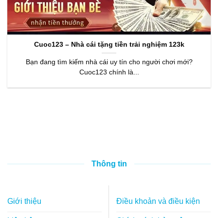
Cuoc123 – Nhà cái tặng tiền trải nghiệm 123k
Bạn đang tìm kiếm nhà cái uy tín cho người chơi mới?
Cuoc123 chính là...
Thông tin
Giới thiệu
Điều khoản và điều kiện