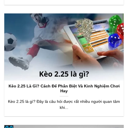
Kèo 2.25 Là Gì? Cách Để Phân Biệt Và Kinh Nghiệm Chơi
Hay
Kèo 2.25 là gì? Đây là câu hỏi được rất nhiều người quan tâm
khi...