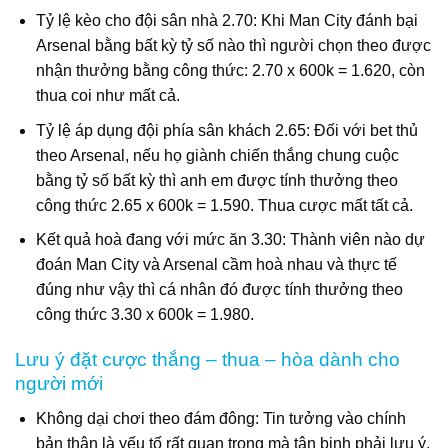
Tỷ lệ kèo cho đội sân nhà 2.70: Khi Man City đánh bại
Arsenal bằng bất kỳ tỷ số nào thì người chọn theo được
nhận thưởng bằng công thức: 2.70 x 600k = 1.620, còn
thua coi như mất cả.
Tỷ lệ áp dụng đội phía sân khách 2.65: Đối với bet thủ
theo Arsenal, nếu họ giành chiến thắng chung cuộc
bằng tỷ số bất kỳ thì anh em được tính thưởng theo
công thức 2.65 x 600k = 1.590. Thua cược mất tất cả.
Kết quả hoà đang với mức ăn 3.30: Thành viên nào dự
đoán Man City và Arsenal cầm hoà nhau và thực tế
đúng như vậy thì cá nhân đó được tính thưởng theo
công thức 3.30 x 600k = 1.980.
Lưu ý đặt cược thắng – thua – hòa dành cho
người mới
Không dại chơi theo đám đông:
Tin tưởng vào chính
bản thân là yếu tố rất quan trọng mà tân binh phải lưu ý.