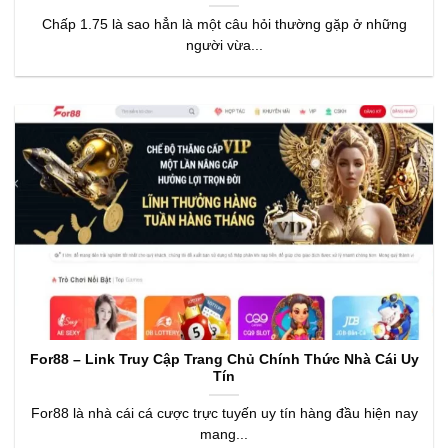
Chấp 1.75 là sao hẳn là một câu hỏi thường gặp ở những
người vừa...
For88 – Link Truy Cập Trang Chủ Chính Thức Nhà Cái Uy
Tín
For88 là nhà cái cá cược trực tuyến uy tín hàng đầu hiện nay
mang...