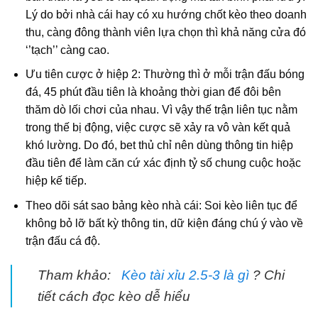
Lý do bởi nhà cái hay có xu hướng chốt kèo theo doanh
thu, càng đông thành viên lựa chọn thì khả năng cửa đó
‘’tạch’’ càng cao.
Ưu tiên cược ở hiệp 2:
Thường thì ở mỗi trận đấu bóng
đá, 45 phút đầu tiên là khoảng thời gian để đôi bên
thăm dò lối chơi của nhau. Vì vậy thế trận liên tục nằm
trong thế bị động, việc cược sẽ xảy ra vô vàn kết quả
khó lường. Do đó, bet thủ chỉ nên dùng thông tin hiệp
đầu tiên để làm căn cứ xác định tỷ số chung cuộc hoặc
hiệp kế tiếp.
Theo dõi sát sao bảng kèo nhà cái:
Soi kèo liên tục để
không bỏ lỡ bất kỳ thông tin, dữ kiện đáng chú ý vào về
trận đấu cá độ.
Tham khảo:
Kèo tài xỉu 2.5-3 là gì
? Chi
tiết cách đọc kèo dễ hiểu