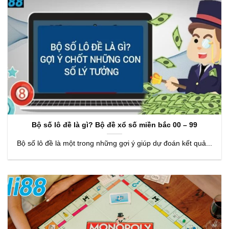
Bộ số lô đề là gì? Bộ đề xổ số miền bắc 00 – 99
Bộ số lô đề là một trong những gợi ý giúp dự đoán kết quả...