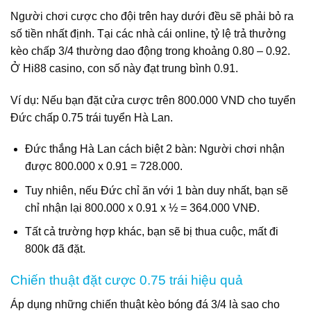
Người chơi cược cho đội trên hay dưới đều sẽ phải bỏ ra
số tiền nhất định. Tại các nhà cái online, tỷ lệ trả thưởng
kèo chấp 3/4 thường dao động trong khoảng 0.80 – 0.92.
Ở Hi88 casino, con số này đạt trung bình 0.91.
Ví dụ: Nếu bạn đặt cửa cược trên 800.000 VND cho tuyển
Đức chấp 0.75 trái tuyển Hà Lan.
Đức thắng Hà Lan cách biệt 2 bàn: Người chơi nhận
được 800.000 x 0.91 = 728.000.
Tuy nhiên, nếu Đức chỉ ăn với 1 bàn duy nhất, bạn sẽ
chỉ nhận lại 800.000 x 0.91 x ½ = 364.000 VNĐ.
Tất cả trường hợp khác, bạn sẽ bị thua cuộc, mất đi
800k đã đặt.
Chiến thuật đặt cược 0.75 trái hiệu quả
Áp dụng những chiến thuật kèo bóng đá 3/4 là sao cho