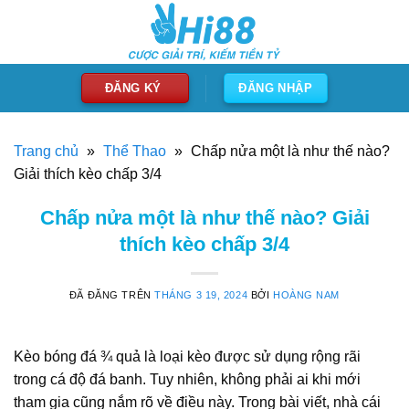
Chuyển
đến
nội
dung
ĐĂNG KÝ
ĐĂNG NHẬP
Trang chủ
»
Thể Thao
»
Chấp nửa một là như thế nào?
Giải thích kèo chấp 3/4
Chấp nửa một là như thế nào? Giải
thích kèo chấp 3/4
ĐÃ ĐĂNG TRÊN
THÁNG 3 19, 2024
BỞI
HOÀNG NAM
Kèo bóng đá ¾ quả là loại kèo được sử dụng rộng rãi
trong cá độ đá banh. Tuy nhiên, không phải ai khi mới
tham gia cũng nắm rõ về điều này. Trong bài viết, nhà cái