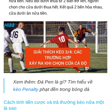
nửa tiền. Nếu đội dưới thua từ 2 bàn trở lên, người
chọn cho cửa dưới thua hết. Kết quả 2 bên hòa nhau,
cửa dưới ăn nửa tiền.
Xem thêm: Đá Pen là gì? Tìm hiểu về
kèo Penalty
phạt đền trong bóng đá
Cách tính tiền cược và trả thưởng kèo nữa một
là sao