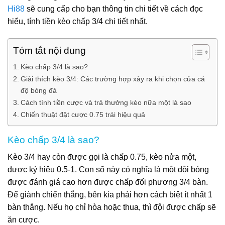
Hi88
sẽ cung cấp cho bạn thông tin chi tiết về cách đọc
hiểu, tính tiền kèo chấp 3/4 chi tiết nhất.
Tóm tắt nội dung
Kèo chấp 3/4 là sao?
Giải thích kèo 3/4: Các trường hợp xảy ra khi chọn cửa cá
độ bóng đá
Cách tính tiền cược và trả thưởng kèo nữa một là sao
Chiến thuật đặt cược 0.75 trái hiệu quả
Kèo chấp 3/4 là sao?
Kèo 3/4 hay còn được gọi là chấp 0.75, kèo nửa một,
được ký hiệu 0.5-1. Con số này có nghĩa là một đội bóng
được đánh giá cao hơn được chấp đối phương 3/4 bàn.
Để giành chiến thắng, bên kia phải hơn cách biệt ít nhất 1
bàn thắng. Nếu họ chỉ hòa hoặc thua, thì đội được chấp sẽ
ăn cược.