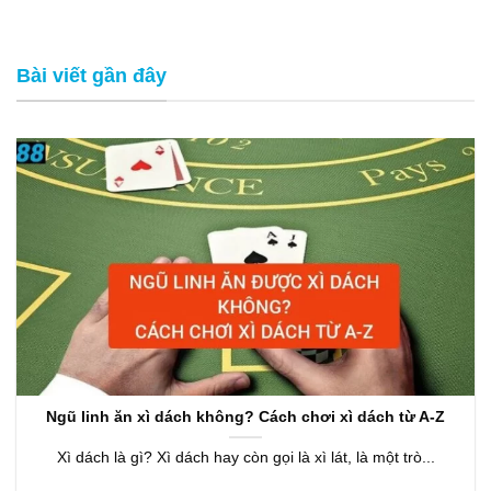
Bài viết gần đây
Ngũ linh ăn xì dách không? Cách chơi xì dách từ A-Z
Xì dách là gì? Xì dách hay còn gọi là xì lát, là một trò...