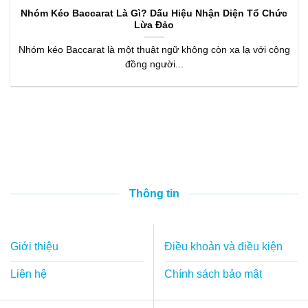
Nhóm Kéo Baccarat Là Gì? Dấu Hiệu Nhận Diện Tổ Chức
Lừa Đảo
Nhóm kéo Baccarat là một thuật ngữ không còn xa lạ với cộng
đồng người...
Thông tin
Giới thiệu
Điều khoản và điều kiện
Liên hệ
Chính sách bảo mật