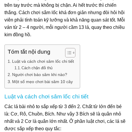
trên tay trước mà không bị chặn. Ai hết trước thì chiến
thắng. Cách chơi sâm lốc khá đơn giản nhưng đòi hỏi hội
viên phải tính toán kỹ lưỡng và khả năng quan sát tốt. Mỗi
ván từ 2 – 4 người, mỗi người cầm 13 lá, quay theo chiều
kim đồng hồ.
Tóm tắt nội dung
Luật và cách chơi sâm lốc chi tiết
Cách chặn đối thủ
Người chơi báo sâm khi nào?
Một số mẹo chơi bài sâm 10 cây
Luật và c
ách chơi sâm lốc
chi tiết
Các lá bài nhỏ to sắp xếp từ 3 đến 2. Chất từ lớn đến bé
là: Cơ, Rô, Chuồn, Bích. Như vậy 3 Bích sẽ là quân nhỏ
nhất và 2 Cơ là quân lớn nhất. Ở phần luật chơi, các lá sẽ
được sắp xếp theo quy tắc: