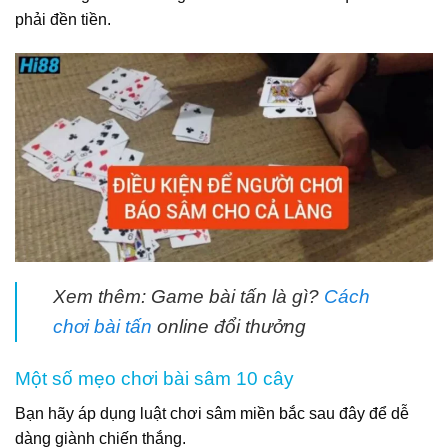
phải đền tiền.
Xem thêm: Game bài tấn là gì?
Cách
chơi bài tấn
online đổi thưởng
Một số mẹo chơi bài sâm 10 cây
Bạn hãy áp dụng luật chơi sâm miền bắc sau đây để dễ
dàng giành chiến thắng.