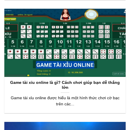
Game tài xỉu online là gì? Cách chơi giúp bạn dễ thắng
lớn
Game tài xỉu online được hiểu là một hình thức chơi cờ bạc
trên các...