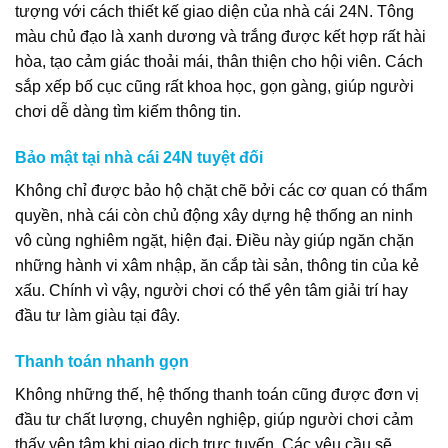
tượng với cách thiết kế giao diện của
nhà cái 24N
. Tông
màu chủ đạo là xanh dương và trắng được kết hợp rất hài
hòa, tạo cảm giác thoải mái, thân thiện cho hội viên. Cách
sắp xếp bố cục cũng rất khoa học, gọn gàng, giúp người
chơi dễ dàng tìm kiếm thông tin.
Bảo mật tại nhà cái 24N tuyệt đối
Không chỉ được bảo hộ chặt chẽ bởi các cơ quan có thẩm
quyền, nhà cái còn chủ động xây dựng hệ thống an ninh
vô cùng nghiêm ngặt, hiện đại. Điều này giúp ngăn chặn
những hành vi xâm nhập, ăn cắp tài sản, thông tin của kẻ
xấu. Chính vì vậy, người chơi có thể yên tâm giải trí hay
đầu tư làm giàu tại đây.
Thanh toán nhanh gọn
Không những thế, hệ thống thanh toán cũng được đơn vị
đầu tư chất lượng, chuyên nghiệp, giúp người chơi cảm
thấy yên tâm khi giao dịch trực tuyến. Các yêu cầu sẽ