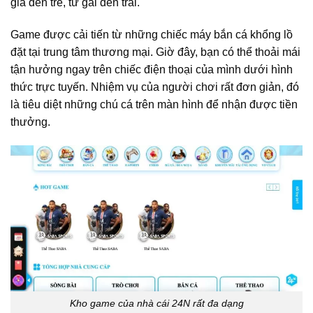
già đến trẻ, từ gái đến trai.
Game được cải tiến từ những chiếc máy bắn cá khổng lồ
đặt tại trung tâm thương mại. Giờ đây, bạn có thể thoải mái
tận hưởng ngay trên chiếc điện thoại của mình dưới hình
thức trực tuyến. Nhiệm vụ của người chơi rất đơn giản, đó
là tiêu diệt những chú cá trên màn hình để nhận được tiền
thưởng.
Kho game của nhà cái 24N rất đa dạng