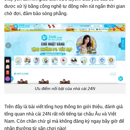
được xử lý bằng công nghệ tự động nên rút ngắn thời gian
chờ đợi, đảm bảo sòng phẳng.
Ưu điểm nổi bật của nhà cái 24N
Trên đây là bài viết tổng hợp thông tin giới thiệu, đánh giá
tổng quan
nhà cái 24N
rất nổi tiếng tại châu Âu và Việt
Nam. Còn chần chừ gì mà không đăng ký ngay bây giờ để
nhận thưởng từ sân chơi nào!