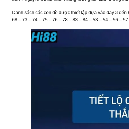
Danh sách các con đề được thiết lập dựa vào dãy 3 đến 8
68 – 73 – 74 – 75 – 76 – 78 – 83 – 84 – 53 – 54 – 56 – 57