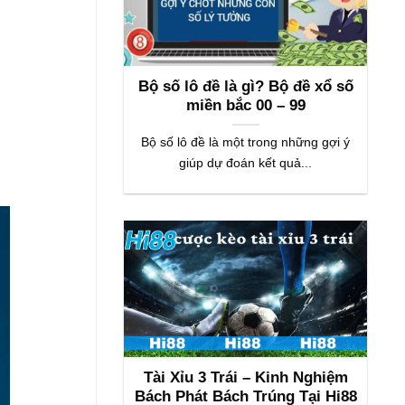
Bộ số lô đề là gì? Bộ đề xổ số
miền bắc 00 – 99
Bộ số lô đề là một trong những gợi ý
giúp dự đoán kết quả...
Tài Xỉu 3 Trái – Kinh Nghiệm
Bách Phát Bách Trúng Tại Hi88