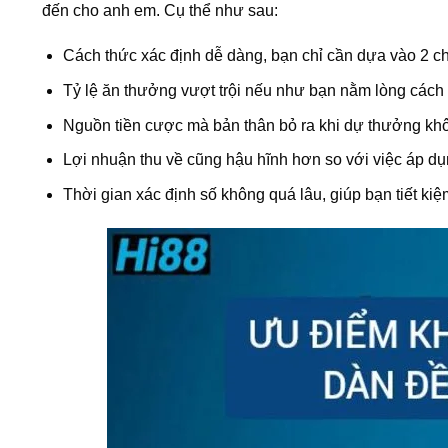
đến cho anh em. Cụ thể như sau:
Cách thức xác định dễ dàng, bạn chỉ cần dựa vào 2 chạ
Tỷ lệ ăn thưởng vượt trội nếu như bạn nằm lòng cách 
Nguồn tiền cược mà bản thân bỏ ra khi dự thưởng khô
Lợi nhuận thu về cũng hậu hĩnh hơn so với việc áp dụn
Thời gian xác định số không quá lâu, giúp bạn tiết kiệ