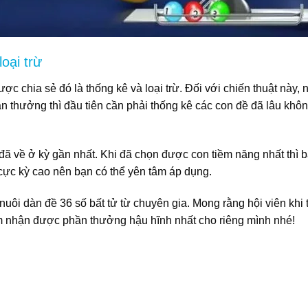
oại trừ
c chia sẻ đó là thống kê và loại trừ. Đối với chiến thuật này, 
n thưởng thì đầu tiên cần phải thống kê các con đề đã lâu khôn
ã về ở kỳ gần nhất. Khi đã chọn được con tiềm năng nhất thì b
à cực kỳ cao nên bạn có thể yên tâm áp dụng.
nuôi dàn đề 36 số bất tử từ chuyên gia. Mong rằng hội viên khi 
m nhận được phần thưởng hậu hĩnh nhất cho riêng mình nhé!