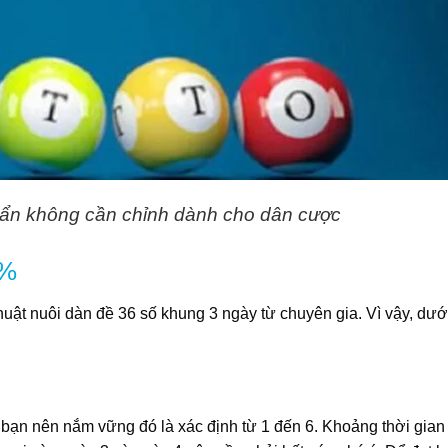
ẩn không cần chỉnh dành cho dân cược
0%
huật nuôi dàn đề 36 số khung 3 ngày từ chuyên gia. Vì vậy, dướ
bạn nên nắm vững đó là xác định từ 1 đến 6. Khoảng thời gia