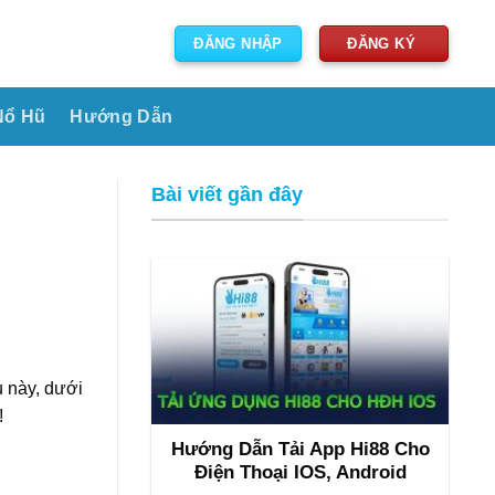
ĐĂNG NHẬP
ĐĂNG KÝ
Nổ Hũ
Hướng Dẫn
Bài viết gần đây
u này, dưới
!
Hướng Dẫn Tải App Hi88 Cho
Điện Thoại IOS, Android