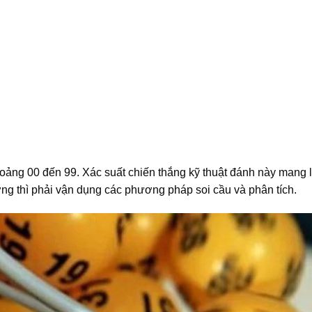
oảng 00 đến 99. Xác suất chiến thắng kỹ thuật đánh này mang l
ởng thì phải vận dụng các phương pháp soi cầu và phân tích.