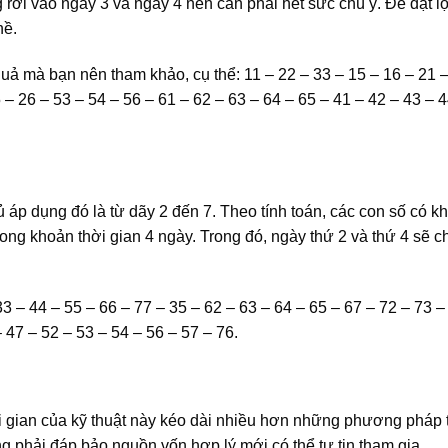
ơi vào ngày 3 và ngày 4 nên cần phải hết sức chú ý. Để đạt lợi
nề.
uả mà bạn nên tham khảo, cụ thể: 11 – 22 – 33 – 15 – 16 – 21 –
 – 26 – 53 – 54 – 56 – 61 – 62 – 63 – 64 – 65 – 41 – 42 – 43 – 4
 áp dụng đó là từ dãy 2 đến 7. Theo tính toán, các con số có k
ong khoản thời gian 4 ngày. Trong đó, ngày thứ 2 và thứ 4 sẽ ch
3 – 44 – 55 – 66 – 77 – 35 – 62 – 63 – 64 – 65 – 67 – 72 – 73 –
– 47 – 52 – 53 – 54 – 56 – 57 – 76.
gian của kỹ thuật này kéo dài nhiều hơn những phương pháp t
 phải đáp bảo nguồn vốn hợp lý mới có thể tự tin tham gia.