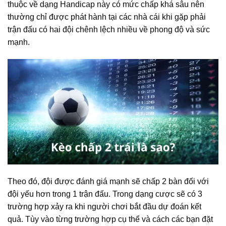
thuộc về dạng Handicap này có mức chấp khá sâu nên
thường chỉ được phát hành tại các nhà cái khi gặp phải
trận đấu có hai đội chênh lệch nhiều về phong độ và sức
mạnh.
Theo đó, đội được đánh giá mạnh sẽ chấp 2 bàn đối với
đội yếu hơn trong 1 trận đấu. Trong dạng cược sẽ có 3
trường hợp xảy ra khi người chơi bắt đầu dự đoán kết
quả. Tùy vào từng trường hợp cụ thể và cách các bạn đặt