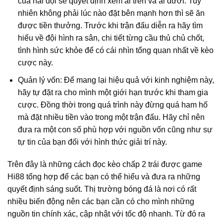
của hai đội sẽ quyết định xem ai trên và ai dưới. Tuy
nhiên không phải lúc nào đặt bên mạnh hơn thì sẽ ăn
được tiền thưởng. Trước khi trận đấu diễn ra hãy tìm
hiểu về đội hình ra sân, chi tiết từng cầu thủ chủ chốt,
tình hình sức khỏe để có cái nhìn tổng quan nhất về kèo
cược này.
Quản lý vốn: Để mang lại hiệu quả với kinh nghiệm này,
hãy tự đặt ra cho mình một giới hạn trước khi tham gia
cược. Đồng thời trong quá trình này đừng quá ham hố
mà đặt nhiều tiền vào trong một trận đấu. Hãy chỉ nên
đưa ra một con số phù hợp với nguồn vốn cũng như sự
tự tin của bạn đối với hình thức giải trí này.
Trên đây là những cách đọc kèo chấp 2 trái được game
Hi88 tổng hợp để các bạn có thể hiểu và đưa ra những
quyết định sáng suốt. Thị trường bóng đá là nơi có rất
nhiều biến động nên các bạn cần có cho mình những
nguồn tin chính xác, cập nhật với tốc độ nhanh. Từ đó ra