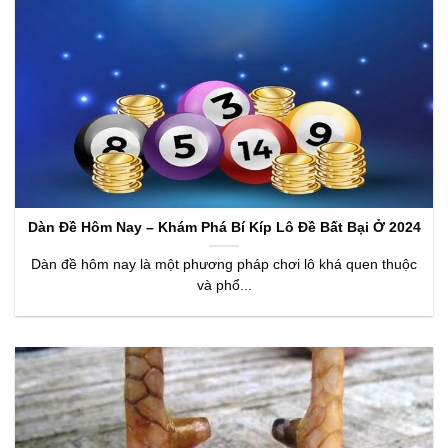
Dàn Đề Hôm Nay – Khám Phá Bí Kíp Lô Đề Bất Bại Ở 2024
Dàn đề hôm nay là một phương pháp chơi lô khá quen thuộc
và phổ...