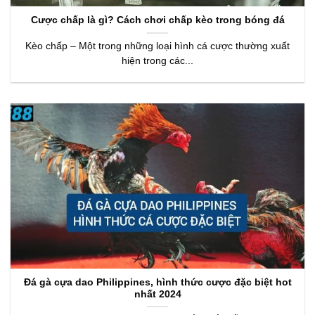
Cược chấp là gì? Cách chơi chấp kèo trong bóng đá
Kèo chấp – Một trong những loại hình cá cược thường xuất
hiện trong các...
Đá gà cựa dao Philippines, hình thức cược đặc biệt hot
nhất 2024