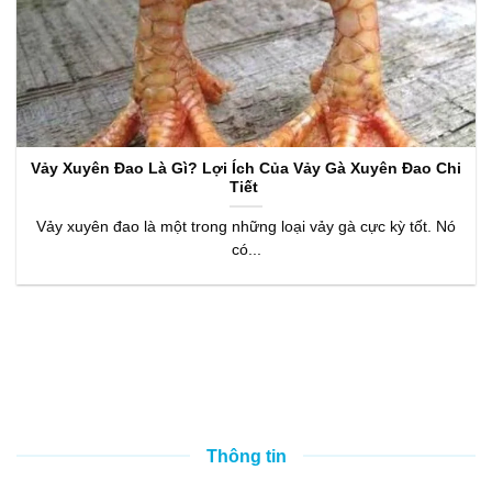
Vảy Xuyên Đao Là Gì? Lợi Ích Của Vảy Gà Xuyên Đao Chi
Tiết
Vảy xuyên đao là một trong những loại vảy gà cực kỳ tốt. Nó
có...
Thông tin