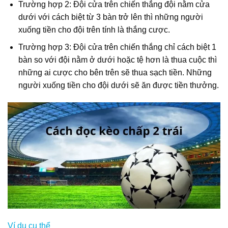
Trường hợp 2: Đội cửa trên chiến thắng đội nằm cửa
dưới với cách biệt từ 3 bàn trở lên thì những người
xuống tiền cho đội trên tính là thắng cược.
Trường hợp 3: Đội cửa trên chiến thắng chỉ cách biệt 1
bàn so với đội nằm ở dưới hoặc tệ hơn là thua cuộc thì
những ai cược cho bên trên sẽ thua sạch tiền. Những
người xuống tiền cho đội dưới sẽ ăn được tiền thưởng.
Ví dụ cụ thể