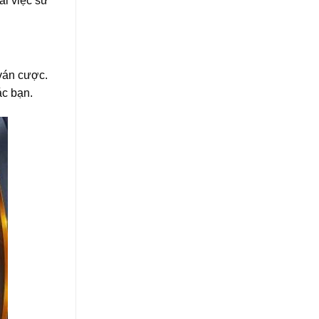
ài việc sử
 ván cược.
ác bạn.