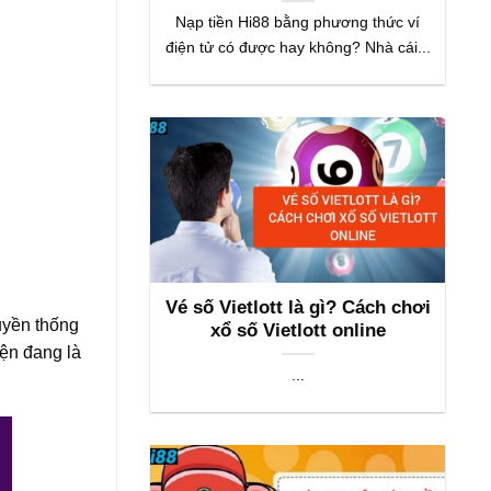
Nạp tiền Hi88 bằng phương thức ví
điện tử có được hay không? Nhà cái...
Vé số Vietlott là gì? Cách chơi
ruyền thống
xổ số Vietlott online
iện đang là
...