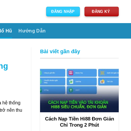
ĐĂNG NHẬP
ĐĂNG KÝ
Nổ Hũ
Hướng Dẫn
Bài viết gần đây
ng
a hệ thống
trở nên thu
Cách Nạp Tiền Hi88 Đơn Giản
Chỉ Trong 2 Phút