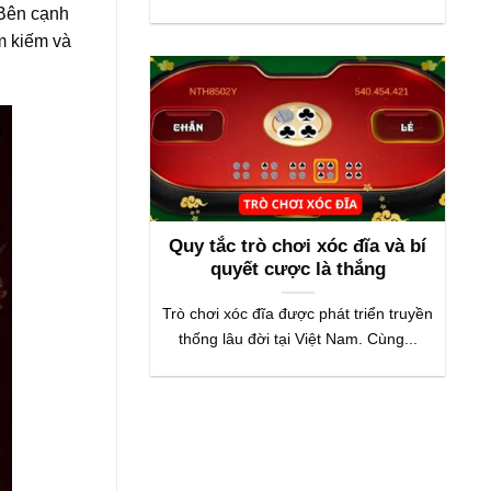
 Bên cạnh
m kiếm và
Quy tắc trò chơi xóc đĩa và bí
quyết cược là thắng
Trò chơi xóc đĩa được phát triển truyền
thống lâu đời tại Việt Nam. Cùng...