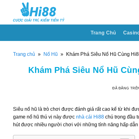
Chuyển
đến
nội
dung
Trang Chủ
Casin
Trang chủ
»
Nổ Hũ
»
Khám Phá Siêu Nổ Hũ Cùng Hi8
Khám Phá Siêu Nổ Hũ Cùng
ĐÃ ĐĂNG TRÊ
Siêu nổ hũ là trò chơi được đánh giá rất cao kể từ khi 
game nổ hũ thú vị này được
nhà cái Hi88
chú trọng đầu t
hút được nhiều người chơi với những tính năng hấp dẫn 