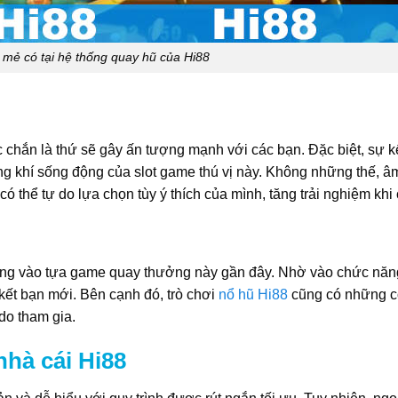
 mẻ có tại hệ thống quay hũ của Hi88
c chắn là thứ sẽ gây ấn tượng mạnh với các bạn. Đặc biệt, sự 
g khí sống động của slot game thú vị này. Không những thế, âm
 thể tự do lựa chọn tùy ý thích của mình, tăng trải nghiệm khi 
ung vào tựa game quay thưởng này gần đây. Nhờ vào chức năng
kết bạn mới. Bên cạnh đó, trò chơi
nổ hũ Hi88
cũng có những c
do tham gia.
nhà cái Hi88