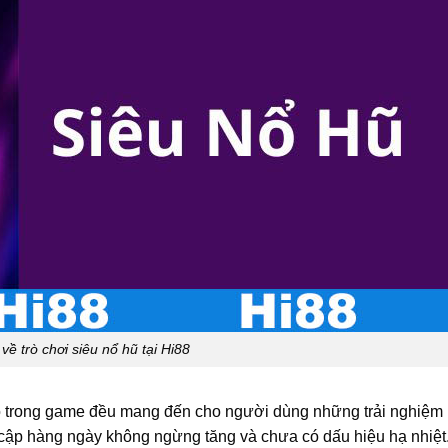
ề trò chơi siêu nổ hũ tại Hi88
ó trong game đều mang đến cho người dùng những trải nghiệm 
 cập hàng ngày không ngừng tăng và chưa có dấu hiệu hạ nhiệt.