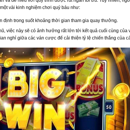
n và dễ hiểu với quy trình được rút ngắn tối ưu. Tuy nhiên, ngo
một vài kinh nghiệm chơi quý báu như:
định trong suốt khoảng thời gian tham gia quay thưởng.
hũ, việc này sẽ có ảnh hưởng rất lớn tới kết quả cuối cùng của
ian nghỉ giữa các ván cược để cải thiện tỷ lệ chiến thắng của c