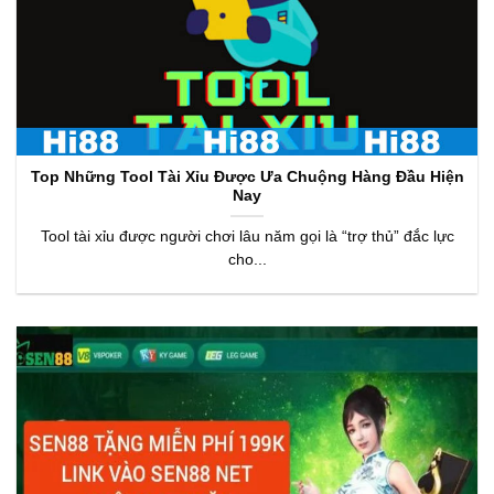
Top Những Tool Tài Xỉu Được Ưa Chuộng Hàng Đầu Hiện
Nay
Tool tài xỉu được người chơi lâu năm gọi là “trợ thủ” đắc lực
cho...