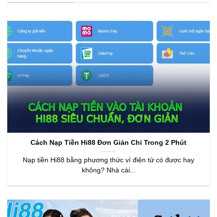
Cách Nạp Tiền Hi88 Đơn Giản Chỉ Trong 2 Phút
Nạp tiền Hi88 bằng phương thức ví điện tử có được hay
không? Nhà cái...