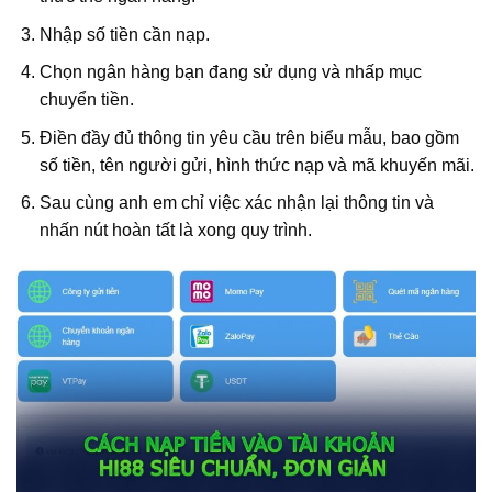
Nhập số tiền cần nạp.
Chọn ngân hàng bạn đang sử dụng và nhấp mục
chuyển tiền.
Điền đầy đủ thông tin yêu cầu trên biểu mẫu, bao gồm
số tiền, tên người gửi, hình thức nạp và mã khuyến mãi.
Sau cùng anh em chỉ việc xác nhận lại thông tin và
nhấn nút hoàn tất là xong quy trình.