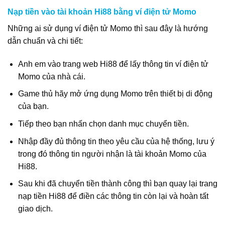
Nạp tiền vào tài khoản Hi88 bằng ví điện tử Momo
Những ai sử dụng ví điện tử Momo thì sau đây là hướng
dẫn chuẩn và chi tiết:
Anh em vào trang web Hi88 để lấy thông tin ví điện tử
Momo của nhà cái.
Game thủ hãy mở ứng dụng Momo trên thiết bị di động
của bạn.
Tiếp theo bạn nhấn chọn danh mục chuyển tiền.
Nhập đầy đủ thông tin theo yêu cầu của hệ thống, lưu ý
trong đó thông tin người nhận là tài khoản Momo của
Hi88.
Sau khi đã chuyển tiền thành công thì bạn quay lại trang
nạp tiền Hi88
để điền các thông tin còn lại và hoàn tất
giao dịch.