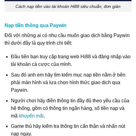
Cách nạp tiền vào tài khoản Hi88 siêu chuẩn, đơn giản
Nạp tiền thông qua Paywin
Đối với những ai có nhu cầu muốn giao dịch bằng Paywin
thì dưới đây là quy trình chi tiết:
Đầu tiên bạn truy cập trang web Hi88 và đăng nhập vào
tài khoản cá cược của mình.
Sau đó anh em hãy tìm kiếm mục nạp tiền nằm ở bên
phải màn hình và lựa chọn hình thức giao dịch qua
Paywin.
Người chơi hãy điền thông tin đầy đủ theo yêu cầu của
hệ thống, gồm có thông tin ngân hàng, số tiền nạp và
mã
khuyến mãi
.
Game thủ hãy kiểm tra thông tin cẩn thận và nhấn nút
nạp ngay.