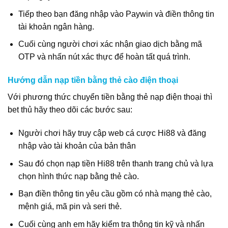
Tiếp theo bạn đăng nhập vào Paywin và điền thông tin
tài khoản ngân hàng.
Cuối cùng người chơi xác nhận giao dịch bằng mã
OTP và nhấn nút xác thực để hoàn tất quá trình.
Hướng dẫn nạp tiền bằng thẻ cào điện thoại
Với phương thức chuyển tiền bằng thẻ nạp điện thoại thì
bet thủ hãy theo dõi các bước sau:
Người chơi hãy truy cập web cá cược Hi88 và đăng
nhập vào tài khoản của bản thân
Sau đó chọn
nạp tiền Hi88
trên thanh trang chủ và lựa
chọn hình thức nạp bằng thẻ cào.
Bạn điền thông tin yêu cầu gồm có nhà mạng thẻ cào,
mệnh giá, mã pin và seri thẻ.
Cuối cùng anh em hãy kiểm tra thông tin kỹ và nhấn