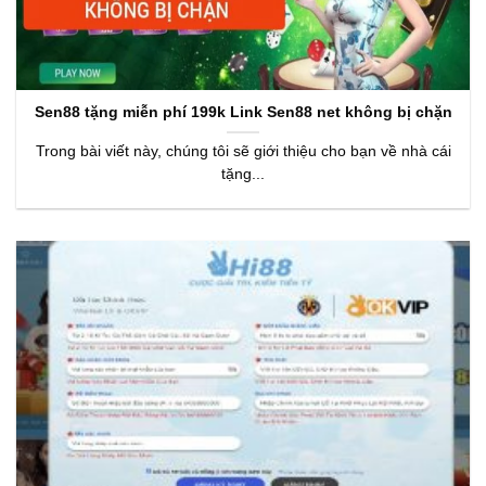
Sen88 tặng miễn phí 199k Link Sen88 net không bị chặn
Trong bài viết này, chúng tôi sẽ giới thiệu cho bạn về nhà cái
tặng...