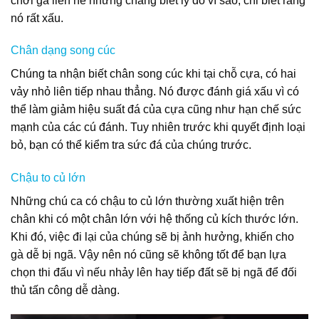
chơi gà liền né nhưng chẳng biết lý do vì sao, chỉ biết rằng
nó rất xấu.
Chân dạng song cúc
Chúng ta nhận biết chân song cúc khi tại chỗ cựa, có hai
vảy nhỏ liên tiếp nhau thẳng. Nó được đánh giá xấu vì có
thể làm giảm hiệu suất đá của cựa cũng như hạn chế sức
mạnh của các cú đánh. Tuy nhiên trước khi quyết định loại
bỏ, bạn có thể kiểm tra sức đá của chúng trước.
Chậu to củ lớn
Những chú ca có chậu to củ lớn thường xuất hiện trên
chân khi có một chân lớn với hệ thống củ kích thước lớn.
Khi đó, việc đi lại của chúng sẽ bị ảnh hưởng, khiến cho
gà dễ bị ngã. Vậy nên nó cũng sẽ không tốt để bạn lựa
chọn thi đấu vì nếu nhảy lên hay tiếp đất sẽ bị ngã để đối
thủ tấn công dễ dàng.