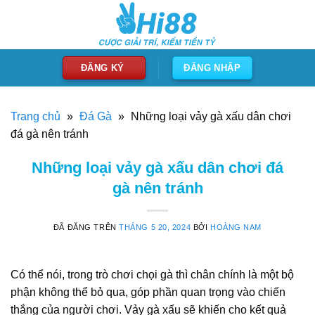
Chuyển
đến
nội
dung
ĐĂNG KÝ
ĐĂNG NHẬP
Trang chủ
»
Đá Gà
»
Những loại vảy gà xấu dân chơi
đá gà nên tránh
Những loại vảy gà xấu dân chơi đá
gà nên tránh
ĐÃ ĐĂNG TRÊN
THÁNG 5 20, 2024
BỞI
HOÀNG NAM
Có thể nói, trong trò chơi chọi gà thì chân chính là một bộ
phận không thể bỏ qua, góp phần quan trọng vào chiến
thắng của người chơi. Vảy gà xấu sẽ khiến cho kết quả