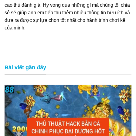
cao thủ đánh giá. Hy vọng qua những gì mà chúng tôi chia
sẻ sẽ giúp anh em tiếp thu thêm nhiều thông tin hữu ích và
đưa ra được sự lựa chọn tốt nhất cho hành trình chơi kê
của mình.
Bài viết gần đây