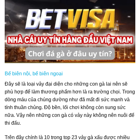
Bể biên nội, bể biên ngoại
Đây sẽ là loại vảy đại diện cho những con gà lai nên sẽ
phù hợp để làm thương phẩm hơn là ra trường chọi. Trong
dòng máu của chúng dường như đã mất đi sức mạnh và
tính thuần chủng. Độ bền, lối chơi không còn sung sức
nữa. Vậy nên những con gà có vảy này không nên nuôi để
thi đấu.
Trên đây chính là 10 trong top 23 vảy gà xấu được nhiều