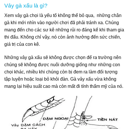
Vảy gà xấu là gì?
Xem vảy gà chọi là yếu tố không thể bỏ qua, những chân
gà khi mới nhìn vào người chơi đã phải tránh xa. Chúng
mang đến cho các sư kê những rủi ro đáng kể khi tham gia
thi đấu. Không chỉ vậy, nó còn ảnh hưởng đến sức chiến,
giá trị của con kê.
Những vảy gà xấu sẽ không được chọn để ra trường nên
chúng sẽ không được nuôi dưỡng giống như những con
chọi khác, nhiều khi chúng còn bị đem ra làm đối tượng
tập luyện hoặc loại bỏ khỏi đàn. Gà vảy xấu vừa không
mang lại hiệu suất cao mà còn mất đi tính thẩm mỹ của nó.