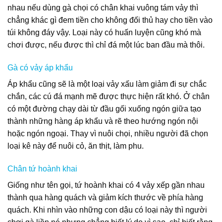
nhau nếu dùng gà chọi có chân khai vuông tám vảy thì
chẳng khác gì đem tiền cho không đối thủ hay cho tiền vào
túi không đáy vậy. Loại này có huấn luyện cũng khó mà
chơi được, nếu được thì chỉ đá một lúc ban đầu mà thôi.
Gà có vảy áp khẩu
Áp khẩu cũng sẽ là một loại vảy xấu làm giảm đi sự chắc
chắn, các cú đá mạnh mẽ được thực hiện rất khó. Ở chân
có một đường chạy dài từ đầu gối xuống ngón giữa tạo
thành những hàng áp khẩu và rẽ theo hướng ngón nội
hoặc ngón ngoại. Thay vì nuôi chọi, nhiều người đã chọn
loại kê này để nuôi cỏ, ăn thịt, làm phu.
Chân tứ hoành khai
Giống như tên gọi, tứ hoành khai có 4 vảy xếp gần nhau
thành qua hàng quách và giảm kích thước về phía hàng
quách. Khi nhìn vào những con dậu có loại này thì người