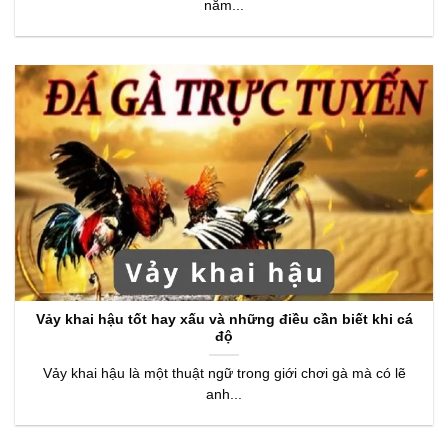
nắm...
Vảy khai hậu tốt hay xấu và những điều cần biết khi cá
độ
Vảy khai hậu là một thuật ngữ trong giới chơi gà mà có lẽ
anh...