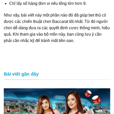
Chỉ lấy số hàng đơn vị nếu tổng lớn hơn 9.
Như vậy, bài viết này một phần nào đó đã giúp bet thủ có
được các chiến thuật chơi Baccarat tốt nhất. Từ đó người
chơi dễ dàng đưa ra các quyết định cược thông minh, hiệu
quả. Khi tham gia vào bộ môn này, bạn cũng lưu ý cần
phải cân nhắc kỹ để tránh mất tiền oan.
Bài viết gần đây