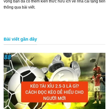
vọng bạn đã có thêm kiến thức hữu ích về nhà cái tặng tiền
thông qua bài viết.
Bài viết gần đây