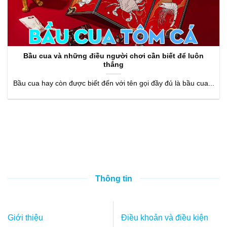
Bầu cua và những điều người chơi cần biết để luôn
thắng
Bầu cua hay còn được biết đến với tên gọi đầy đủ là bầu cua...
Thông tin
Giới thiệu
Điều khoản và điều kiện