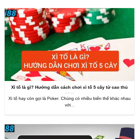
Xì tố là gì? Hướng dẫn cách chơi xì tố 5 cây từ cao thủ
Xì tố hay còn gọi là Poker. Chúng có nhiều biến thể khác nhau
với...