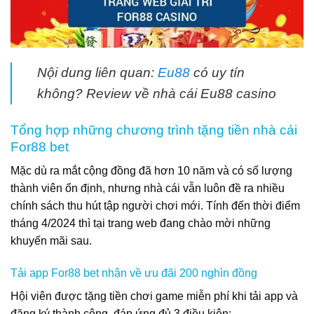
Nội dung liên quan:
Eu88
có uy tín
không? Review về nhà cái Eu88 casino
Tổng hợp những chương trình tặng tiền nhà cái
For88 bet
Mặc dù ra mắt cộng đồng đã hơn 10 năm và có số lượng
thành viên ổn định, nhưng nhà cái vẫn luôn đề ra nhiều
chính sách thu hút tập người chơi mới. Tính đến thời điểm
tháng 4/2024 thì tại trang web đang chào mời những
khuyến mãi sau.
Tải app For88 bet nhận về ưu đãi 200 nghìn đồng
Hội viên được tặng tiền chơi game miễn phí khi tải app và
đăng ký thành công, đáp ứng đủ 3 điều kiện: