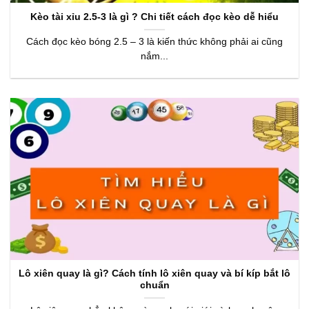
Kèo tài xỉu 2.5-3 là gì ? Chi tiết cách đọc kèo dễ hiểu
Cách đọc kèo bóng 2.5 – 3 là kiến thức không phải ai cũng
nắm...
Lô xiên quay là gì? Cách tính lô xiên quay và bí kíp bắt lô
chuẩn