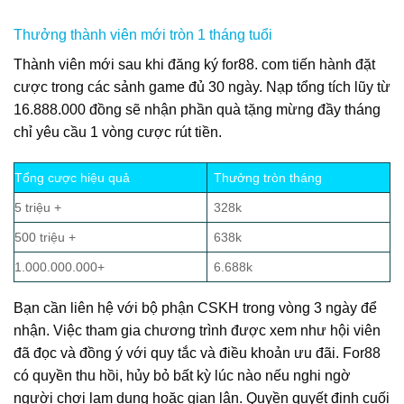
Thưởng thành viên mới tròn 1 tháng tuổi
Thành viên mới sau khi đăng ký for88. com tiến hành đặt
cược trong các sảnh game đủ 30 ngày. Nạp tổng tích lũy từ
16.888.000 đồng sẽ nhận phần quà tặng mừng đầy tháng
chỉ yêu cầu 1 vòng cược rút tiền.
Tổng cược hiệu quả
Thưởng tròn tháng
5 triệu +
328k
500 triệu +
638k
1.000.000.000+
6.688k
Bạn cần liên hệ với bộ phận CSKH trong vòng 3 ngày để
nhận. Việc tham gia chương trình được xem như hội viên
đã đọc và đồng ý với quy tắc và điều khoản ưu đãi. For88
có quyền thu hồi, hủy bỏ bất kỳ lúc nào nếu nghi ngờ
người chơi lạm dụng hoặc gian lận. Quyền quyết định cuối