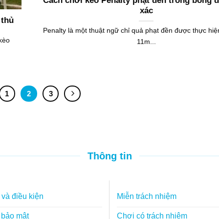
Cách chơi kèo Penalty phạt đền trong bóng 
xác
 thủ
Penalty là một thuật ngữ chỉ quả phạt đền được thực hiệ
 kèo
11m...
1
2
3
Thông tin
và điều kiện
Miễn trách nhiệm
 bảo mật
Chơi có trách nhiệm