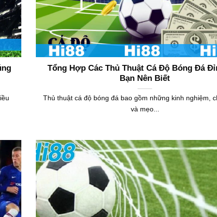
úng
Tổng Hợp Các Thủ Thuật Cá Độ Bóng Đá Đỉ
Bạn Nên Biết
iều
Thủ thuật cá độ bóng đá bao gồm những kinh nghiệm, c
và mẹo...