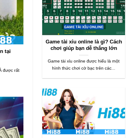
Game tài xỉu online là gì? Cách
chơi giúp bạn dễ thắng lớn
n tại
Game tài xỉu online được hiểu là một
hình thức chơi cờ bạc trên các...
Á được rất