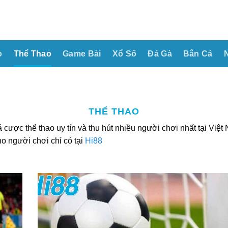
o
Thể Thao
Game Bài
Xổ Số
Đá Gà
Bắn Cá
THỂ THAO
 cược thể thao uy tín và thu hút nhiều người chơi nhất tại Việt
ho người chơi chỉ có tại
Hi88