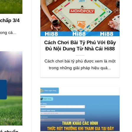
chấp 3/4
ong cá...
Cách Chơi Bài Tỷ Phú Với Đầy
Đủ Nội Dung Từ Nhà Cái Hi88
Cách chơi bài tỷ phú được xem là một
trong những giải pháp hiệu quả...