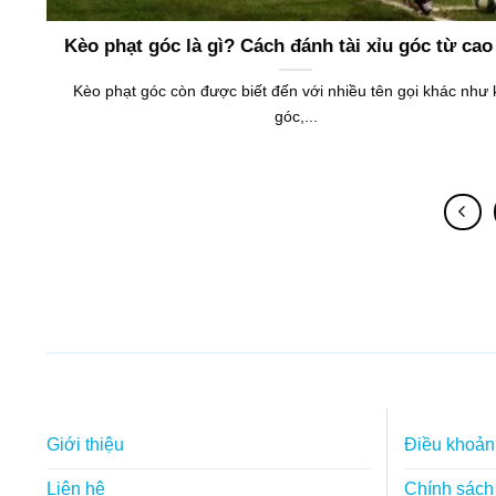
Kèo phạt góc là gì? Cách đánh tài xỉu góc từ cao
Kèo phạt góc còn được biết đến với nhiều tên gọi khác như
góc,...
Giới thiệu
Điều khoản 
Liên hệ
Chính sách