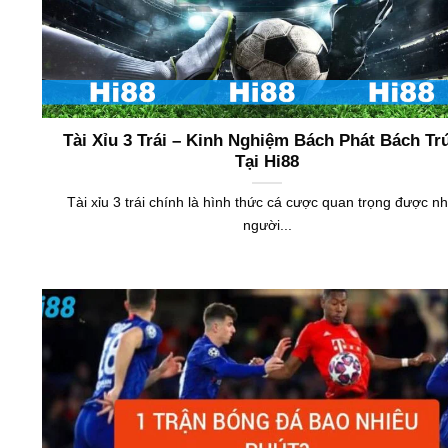
Tài Xỉu 3 Trái – Kinh Nghiệm Bách Phát Bách Tr
Tại Hi88
Tài xỉu 3 trái chính là hình thức cá cược quan trọng được nh
người...