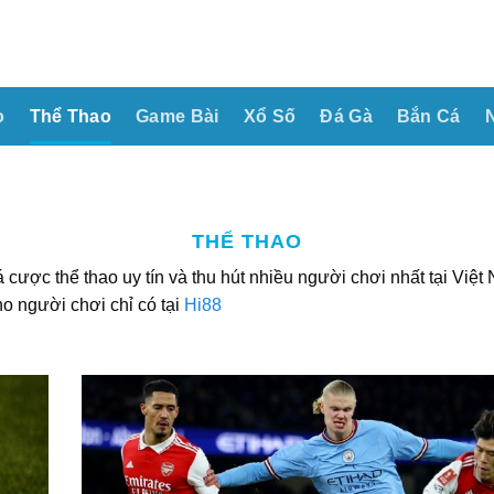
o
Thể Thao
Game Bài
Xổ Số
Đá Gà
Bắn Cá
THỂ THAO
 cược thể thao uy tín và thu hút nhiều người chơi nhất tại Việt
ho người chơi chỉ có tại
Hi88