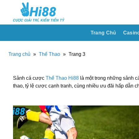
Chuyển
đến
nội
dung
Trang Chủ
Casin
Trang chủ
»
Thể Thao
»
Trang 3
Sảnh cá cược
Thể Thao Hi88
là một trong những sảnh cá
thao, tỷ lệ cược cạnh tranh, cùng nhiều ưu đãi hấp dẫn c