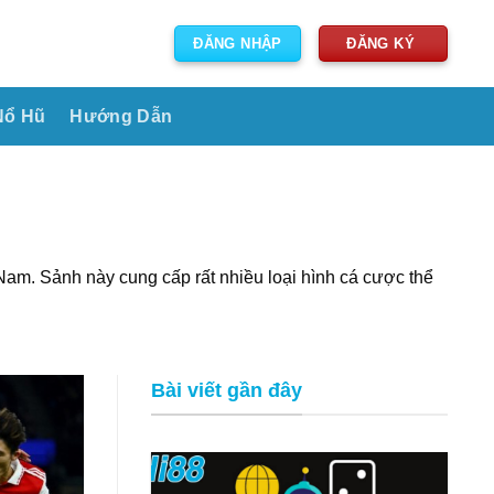
ĐĂNG NHẬP
ĐĂNG KÝ
Nổ Hũ
Hướng Dẫn
 Nam. Sảnh này cung cấp rất nhiều loại hình cá cược thể
Bài viết gần đây