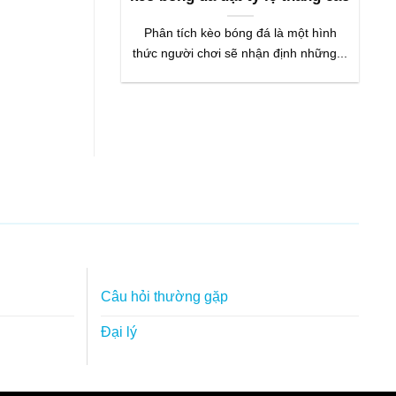
Phân tích kèo bóng đá là một hình
thức người chơi sẽ nhận định những...
Câu hỏi thường gặp
Đại lý