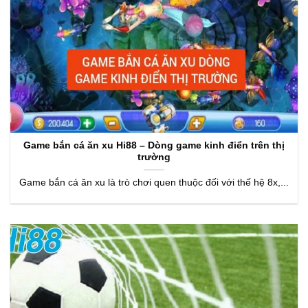
Game bắn cá ăn xu Hi88 – Dòng game kinh điển trên thị
trường
Game bắn cá ăn xu là trò chơi quen thuộc đối với thế hệ 8x,...