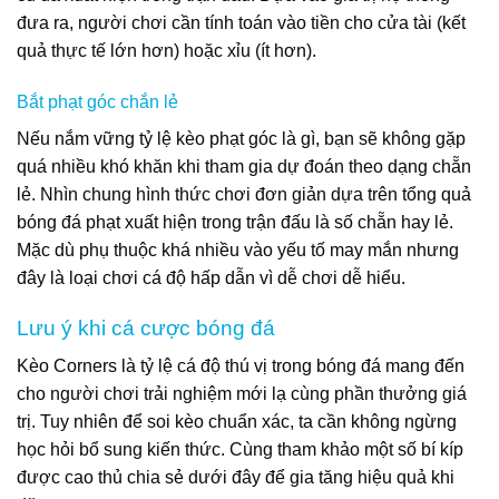
đưa ra, người chơi cần tính toán vào tiền cho cửa tài (kết
quả thực tế lớn hơn) hoặc xỉu (ít hơn).
Bắt phạt góc chắn lẻ
Nếu nắm vững tỷ lệ kèo phạt góc là gì, bạn sẽ không gặp
quá nhiều khó khăn khi tham gia dự đoán theo dạng chẵn
lẻ. Nhìn chung hình thức chơi đơn giản dựa trên tổng quả
bóng đá phạt xuất hiện trong trận đấu là số chẵn hay lẻ.
Mặc dù phụ thuộc khá nhiều vào yếu tố may mắn nhưng
đây là loại chơi cá độ hấp dẫn vì dễ chơi dễ hiểu.
Lưu ý khi cá cược bóng đá
Kèo Corners là tỷ lệ cá độ thú vị trong bóng đá mang đến
cho người chơi trải nghiệm mới lạ cùng phần thưởng giá
trị. Tuy nhiên để soi kèo chuẩn xác, ta cần không ngừng
học hỏi bổ sung kiến thức. Cùng tham khảo một số bí kíp
được cao thủ chia sẻ dưới đây để gia tăng hiệu quả khi