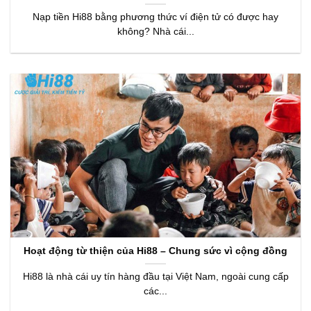
Nạp tiền Hi88 bằng phương thức ví điện tử có được hay
không? Nhà cái...
Hoạt động từ thiện của Hi88 – Chung sức vì cộng đồng
Hi88 là nhà cái uy tín hàng đầu tại Việt Nam, ngoài cung cấp
các...