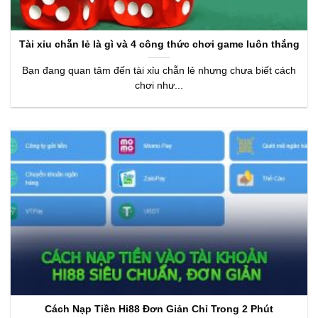
Tài xỉu chẵn lẻ là gì và 4 công thức chơi game luôn thắng
Bạn đang quan tâm đến tài xỉu chẵn lẻ nhưng chưa biết cách
chơi như...
Cách Nạp Tiền Hi88 Đơn Giản Chỉ Trong 2 Phút