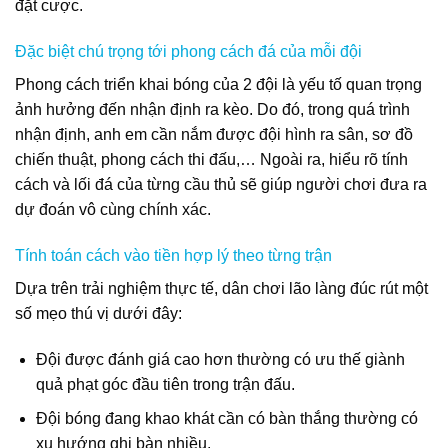
đặt cược.
Đặc biệt chú trọng tới phong cách đá của mỗi đội
Phong cách triển khai bóng của 2 đội là yếu tố quan trọng
ảnh hưởng đến nhận định ra kèo. Do đó, trong quá trình
nhận định, anh em cần nắm được đội hình ra sân, sơ đồ
chiến thuật, phong cách thi đấu,… Ngoài ra, hiểu rõ tính
cách và lối đá của từng cầu thủ sẽ giúp người chơi đưa ra
dự đoán vô cùng chính xác.
Tính toán cách vào tiền hợp lý theo từng trận
Dựa trên trải nghiệm thực tế, dân chơi lão làng đúc rút một
số mẹo thú vị dưới đây:
Đội được đánh giá cao hơn thường có ưu thế giành
quả phạt góc đầu tiên trong trận đấu.
Đội bóng đang khao khát cần có bàn thắng thường có
xu hướng ghi bàn nhiều.