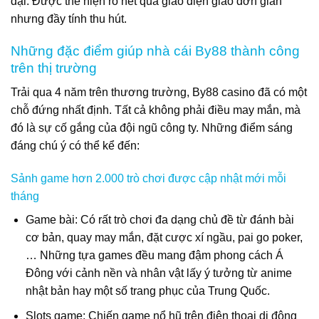
đại. Được thể hiện rõ nét qua giao diện giao đơn giản
nhưng đầy tính thu hút.
Những đặc điểm giúp nhà cái By88 thành công
trên thị trường
Trải qua 4 năm trên thương trường, By88 casino đã có một
chỗ đứng nhất định. Tất cả không phải điều may mắn, mà
đó là sự cố gắng của đội ngũ công ty. Những điểm sáng
đáng chú ý có thể kể đến:
Sảnh game hơn 2.000 trò chơi được cập nhật mới mỗi
tháng
Game bài: Có rất trò chơi đa dạng chủ đề từ đánh bài
cơ bản, quay may mắn, đặt cược xí ngầu, pai go poker,
… Những tựa games đều mang đậm phong cách Á
Đông với cảnh nền và nhân vật lấy ý tưởng từ anime
nhật bản hay một số trang phục của Trung Quốc.
Slots game: Chiến game nổ hũ trên điện thoại di động