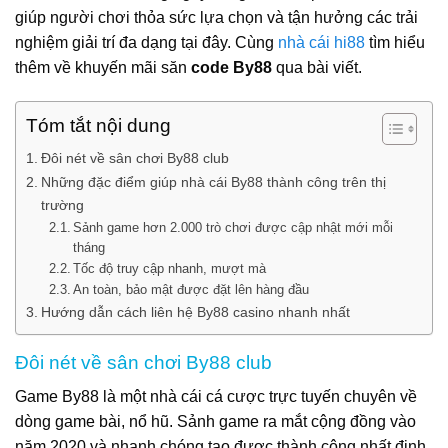
giúp người chơi thỏa sức lựa chọn và tận hưởng các trải
nghiệm giải trí đa dạng tại đây. Cùng
nhà cái hi88
tìm hiểu
thêm về khuyến mãi săn
code By88
qua bài viết.
Tóm tắt nội dung
Đôi nét về sân chơi By88 club
Những đặc điểm giúp nhà cái By88 thành công trên thị
trường
Sảnh game hơn 2.000 trò chơi được cập nhật mới mỗi
tháng
Tốc độ truy cập nhanh, mượt mà
An toàn, bảo mật được đặt lên hàng đầu
Hướng dẫn cách liên hệ By88 casino nhanh nhất
Đôi nét về sân chơi By88 club
Game By88 là một nhà cái cá cược trực tuyến chuyên về
dòng game bài, nổ hũ. Sảnh game ra mắt cộng đồng vào
năm 2020 và nhanh chóng tạo được thành công nhất định