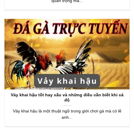
quan trọng mà...
Vảy khai hậu tốt hay xấu và những điều cần biết khi cá
độ
Vảy khai hậu là một thuật ngữ trong giới chơi gà mà có lẽ
anh...