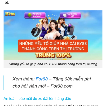
rệt.
Những yếu tố giúp nhà cái BY88 thành công trên thị trường
Xem thêm:
For88
– Tặng 68k miễn phí
cho hội viên mới – For88.com
An toàn, bảo mật được đặt lên hàng đầu